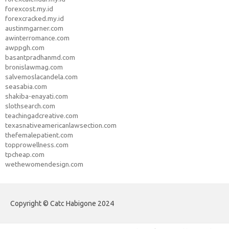
forexcost.my.id
forexcracked.my.id
austinmgarner.com
awinterromance.com
awppgh.com
basantpradhanmd.com
bronislawmag.com
salvemoslacandela.com
seasabia.com
shakiba-enayati.com
slothsearch.com
teachingadcreative.com
texasnativeamericanlawsection.com
thefemalepatient.com
topprowellness.com
tpcheap.com
wethewomendesign.com
Copyright © Catc Habigone 2024