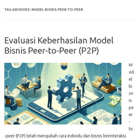
TAG ARCHIVES:
MODEL BISNIS PEER-TO-PEER
Evaluasi Keberhasilan Model
Bisnis Peer-to-Peer (P2P)
M
od
el
bi
sn
is
pe
er
-
to
-peer (P2P) telah mengubah cara individu dan bisnis berinteraksi