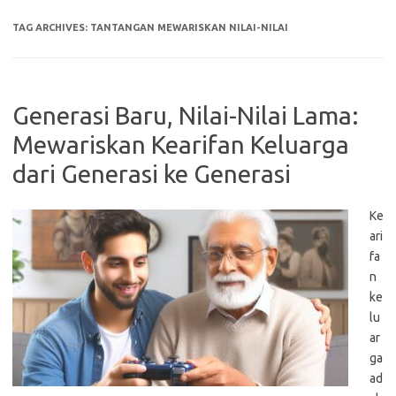
TAG ARCHIVES:
TANTANGAN MEWARISKAN NILAI-NILAI
Generasi Baru, Nilai-Nilai Lama:
Mewariskan Kearifan Keluarga
dari Generasi ke Generasi
Ke
ari
fa
n
ke
lu
ar
ga
ad