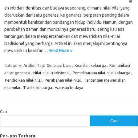
al
ah inti dari identitas dan budaya seseorang, di mana nilai-nilai yang
diteruskan dari satu generasi ke generasi berperan penting dalam
membentuk karakter dan pandangan hidup individu. Namun, dengan
perubahan zaman dan munculnya generasi baru, sering kali ada
tantangan dalam mempertahankan dan mewariskan nilai-nilai
tradisional yang berharga. Artikel ini akan menjelajahi pentingnya
mewariskan kearifan…
Read More »
Category:
Artikel
Tag:
Generasi baru
,
Kearifan keluarga
,
Komunikasi
antar generasi
,
Nilai-nilai tradisional
,
Pemeliharaan nilai-nilai keluarga
,
Pendidikan nilai-nilai
,
Perubahan nilai-nilai
,
Tantangan mewariskan
nilai-nilai
,
Tradisi keluarga
,
warisan budaya
Cari
Cari
Pos-pos Terbaru