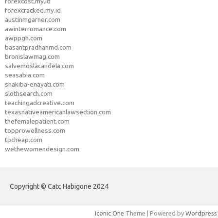
forexcost.my.id
forexcracked.my.id
austinmgarner.com
awinterromance.com
awppgh.com
basantpradhanmd.com
bronislawmag.com
salvemoslacandela.com
seasabia.com
shakiba-enayati.com
slothsearch.com
teachingadcreative.com
texasnativeamericanlawsection.com
thefemalepatient.com
topprowellness.com
tpcheap.com
wethewomendesign.com
Copyright © Catc Habigone 2024
Iconic One
Theme | Powered by
Wordpress