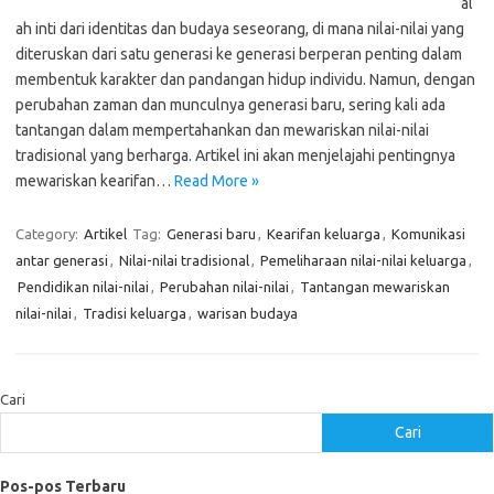
al
ah inti dari identitas dan budaya seseorang, di mana nilai-nilai yang
diteruskan dari satu generasi ke generasi berperan penting dalam
membentuk karakter dan pandangan hidup individu. Namun, dengan
perubahan zaman dan munculnya generasi baru, sering kali ada
tantangan dalam mempertahankan dan mewariskan nilai-nilai
tradisional yang berharga. Artikel ini akan menjelajahi pentingnya
mewariskan kearifan…
Read More »
Category:
Artikel
Tag:
Generasi baru
,
Kearifan keluarga
,
Komunikasi
antar generasi
,
Nilai-nilai tradisional
,
Pemeliharaan nilai-nilai keluarga
,
Pendidikan nilai-nilai
,
Perubahan nilai-nilai
,
Tantangan mewariskan
nilai-nilai
,
Tradisi keluarga
,
warisan budaya
Cari
Cari
Pos-pos Terbaru