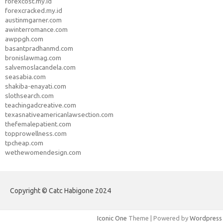
forexcost.my.id
forexcracked.my.id
austinmgarner.com
awinterromance.com
awppgh.com
basantpradhanmd.com
bronislawmag.com
salvemoslacandela.com
seasabia.com
shakiba-enayati.com
slothsearch.com
teachingadcreative.com
texasnativeamericanlawsection.com
thefemalepatient.com
topprowellness.com
tpcheap.com
wethewomendesign.com
Copyright © Catc Habigone 2024
Iconic One
Theme | Powered by
Wordpress