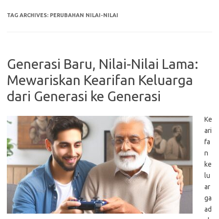
TAG ARCHIVES:
PERUBAHAN NILAI-NILAI
Generasi Baru, Nilai-Nilai Lama:
Mewariskan Kearifan Keluarga
dari Generasi ke Generasi
Ke
ari
fa
n
ke
lu
ar
ga
ad