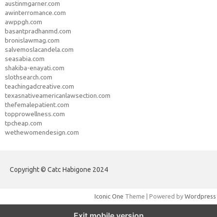
austinmgarner.com
awinterromance.com
awppgh.com
basantpradhanmd.com
bronislawmag.com
salvemoslacandela.com
seasabia.com
shakiba-enayati.com
slothsearch.com
teachingadcreative.com
texasnativeamericanlawsection.com
thefemalepatient.com
topprowellness.com
tpcheap.com
wethewomendesign.com
Copyright © Catc Habigone 2024
Iconic One
Theme | Powered by
Wordpress
Exit mobile version