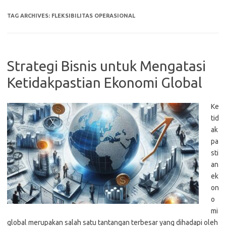
TAG ARCHIVES:
FLEKSIBILITAS OPERASIONAL
Strategi Bisnis untuk Mengatasi
Ketidakpastian Ekonomi Global
Ke
tid
ak
pa
sti
an
ek
on
o
mi
global merupakan salah satu tantangan terbesar yang dihadapi oleh