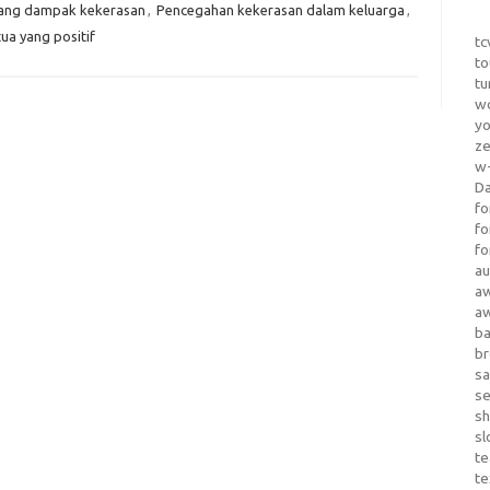
ang dampak kekerasan
,
Pencegahan kekerasan dalam keluarga
,
ua yang positif
tc
to
tu
wo
yo
z
w-
D
fo
fo
fo
au
a
a
b
b
sa
s
sh
sl
te
te