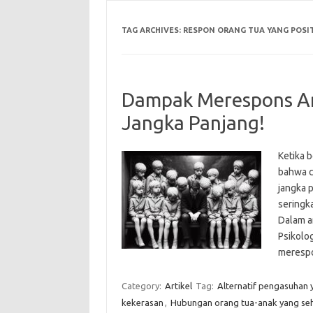
TAG ARCHIVES:
RESPON ORANG TUA YANG POSIT
Dampak Merespons An
Jangka Panjang!
Ketika 
bahwa c
jangka 
seringk
Dalam ar
Psikolo
meresp
Category:
Artikel
Tag:
Alternatif pengasuhan 
kekerasan
,
Hubungan orang tua-anak yang se