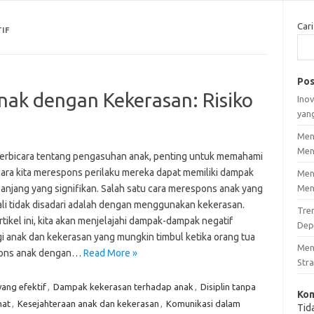
Cari
IF
Pos
ak dengan Kekerasan: Risiko
Inov
yan
Men
Men
berbicara tentang pengasuhan anak, penting untuk memahami
ara kita merespons perilaku mereka dapat memiliki dampak
Men
panjang yang signifikan. Salah satu cara merespons anak yang
Men
ali tidak disadari adalah dengan menggunakan kekerasan.
Tre
tikel ini, kita akan menjelajahi dampak-dampak negatif
Dep
gi anak dan kekerasan yang mungkin timbul ketika orang tua
Men
ons anak dengan…
Read More »
Stra
yang efektif
,
Dampak kekerasan terhadap anak
,
Disiplin tanpa
Kom
hat
,
Kesejahteraan anak dan kekerasan
,
Komunikasi dalam
Tid