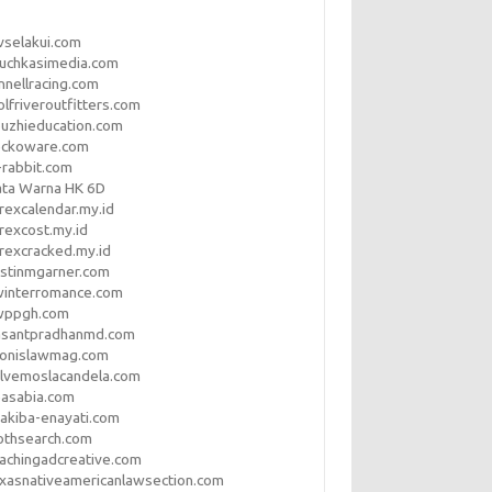
vselakui.com
uchkasimedia.com
nnellracing.com
lfriveroutfitters.com
uzhieducation.com
eckoware.com
rabbit.com
ata Warna HK 6D
rexcalendar.my.id
rexcost.my.id
rexcracked.my.id
stinmgarner.com
winterromance.com
wppgh.com
asantpradhanmd.com
ronislawmag.com
lvemoslacandela.com
easabia.com
akiba-enayati.com
othsearch.com
achingadcreative.com
xasnativeamericanlawsection.com