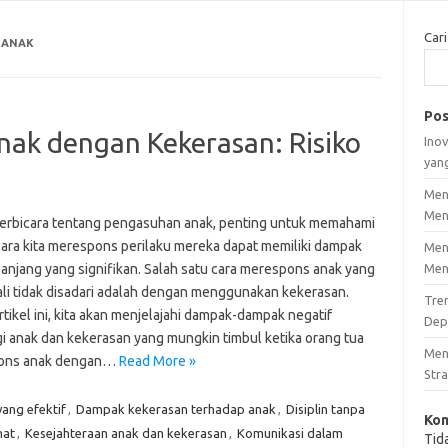
Cari
 ANAK
Pos
ak dengan Kekerasan: Risiko
Inov
yan
Men
Men
berbicara tentang pengasuhan anak, penting untuk memahami
ara kita merespons perilaku mereka dapat memiliki dampak
Men
panjang yang signifikan. Salah satu cara merespons anak yang
Men
ali tidak disadari adalah dengan menggunakan kekerasan.
Tre
tikel ini, kita akan menjelajahi dampak-dampak negatif
Dep
gi anak dan kekerasan yang mungkin timbul ketika orang tua
Men
ons anak dengan…
Read More »
Stra
yang efektif
,
Dampak kekerasan terhadap anak
,
Disiplin tanpa
Kom
hat
,
Kesejahteraan anak dan kekerasan
,
Komunikasi dalam
Tid