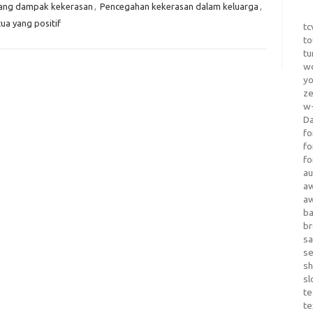
ang dampak kekerasan
,
Pencegahan kekerasan dalam keluarga
,
ua yang positif
tc
to
tu
wo
yo
z
w-
D
fo
fo
fo
au
a
a
b
b
sa
s
sh
sl
te
te