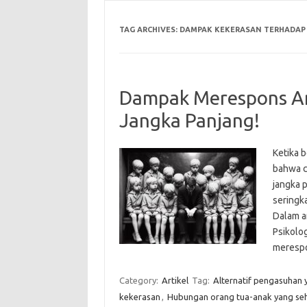
TAG ARCHIVES:
DAMPAK KEKERASAN TERHADAP
Dampak Merespons An
Jangka Panjang!
Ketika 
bahwa c
jangka 
seringk
Dalam ar
Psikolo
meresp
Category:
Artikel
Tag:
Alternatif pengasuhan 
kekerasan
,
Hubungan orang tua-anak yang se