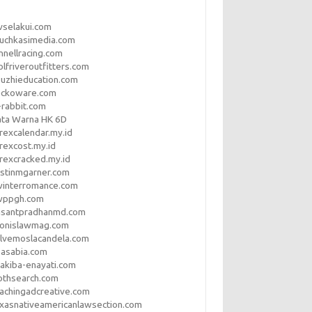
vselakui.com
uchkasimedia.com
nnellracing.com
lfriveroutfitters.com
uzhieducation.com
eckoware.com
rabbit.com
ata Warna HK 6D
rexcalendar.my.id
rexcost.my.id
rexcracked.my.id
stinmgarner.com
winterromance.com
wppgh.com
asantpradhanmd.com
ronislawmag.com
lvemoslacandela.com
easabia.com
akiba-enayati.com
othsearch.com
achingadcreative.com
xasnativeamericanlawsection.com