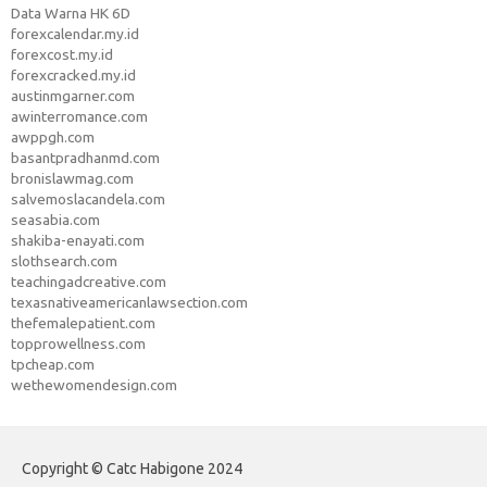
Data Warna HK 6D
forexcalendar.my.id
forexcost.my.id
forexcracked.my.id
austinmgarner.com
awinterromance.com
awppgh.com
basantpradhanmd.com
bronislawmag.com
salvemoslacandela.com
seasabia.com
shakiba-enayati.com
slothsearch.com
teachingadcreative.com
texasnativeamericanlawsection.com
thefemalepatient.com
topprowellness.com
tpcheap.com
wethewomendesign.com
Copyright © Catc Habigone 2024