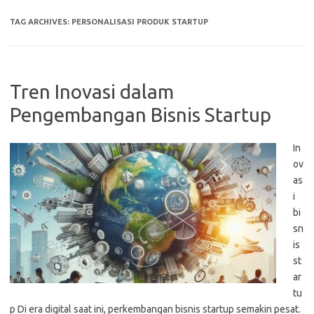
TAG ARCHIVES:
PERSONALISASI PRODUK STARTUP
Tren Inovasi dalam
Pengembangan Bisnis Startup
In
ov
as
i
bi
sn
is
st
ar
tu
p Di era digital saat ini, perkembangan bisnis startup semakin pesat.