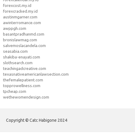
forexcost.my.id
forexcracked.my.id
austinmgarner.com
awinterromance.com
awppgh.com
basantpradhanmd.com
bronislawmag.com
salvemoslacandela.com
seasabia.com
shakiba-enayati.com
slothsearch.com
teachingadcreative.com
texasnativeamericanlawsection.com
thefemalepatient.com
topprowellness.com
tpcheap.com
wethewomendesign.com
Copyright © Catc Habigone 2024