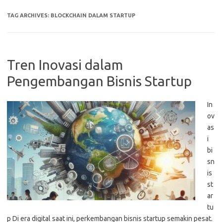
TAG ARCHIVES:
BLOCKCHAIN DALAM STARTUP
Tren Inovasi dalam
Pengembangan Bisnis Startup
In
ov
as
i
bi
sn
is
st
ar
tu
p Di era digital saat ini, perkembangan bisnis startup semakin pesat.