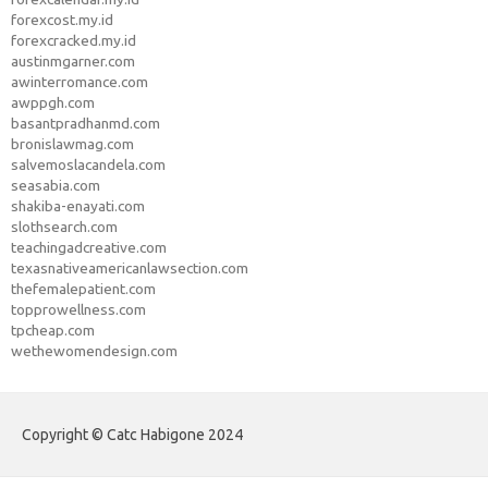
forexcost.my.id
forexcracked.my.id
austinmgarner.com
awinterromance.com
awppgh.com
basantpradhanmd.com
bronislawmag.com
salvemoslacandela.com
seasabia.com
shakiba-enayati.com
slothsearch.com
teachingadcreative.com
texasnativeamericanlawsection.com
thefemalepatient.com
topprowellness.com
tpcheap.com
wethewomendesign.com
Copyright © Catc Habigone 2024