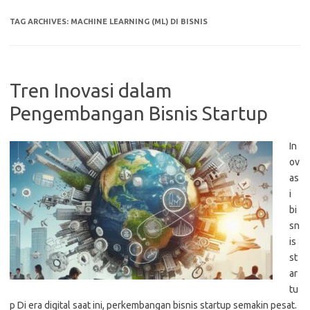
TAG ARCHIVES:
MACHINE LEARNING (ML) DI BISNIS
Tren Inovasi dalam
Pengembangan Bisnis Startup
In
ov
as
i
bi
sn
is
st
ar
tu
p Di era digital saat ini, perkembangan bisnis startup semakin pesat.