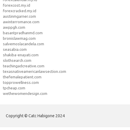
forexcost.my.id
forexcracked.my.id
austinmgarner.com
awinterromance.com
awppgh.com
basantpradhanmd.com
bronislawmag.com
salvemoslacandela.com
seasabia.com
shakiba-enayati.com
slothsearch.com
teachingadcreative.com
texasnativeamericanlawsection.com
thefemalepatient.com
topprowellness.com
tpcheap.com
wethewomendesign.com
Copyright © Catc Habigone 2024