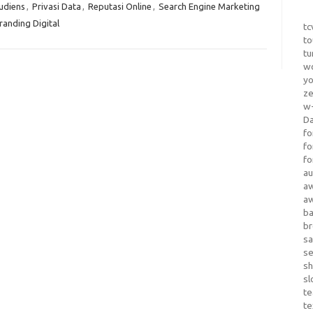
udiens
,
Privasi Data
,
Reputasi Online
,
Search Engine Marketing
anding Digital
tc
to
tu
wo
yo
z
w-
D
fo
fo
fo
au
a
a
b
b
sa
s
sh
sl
te
te