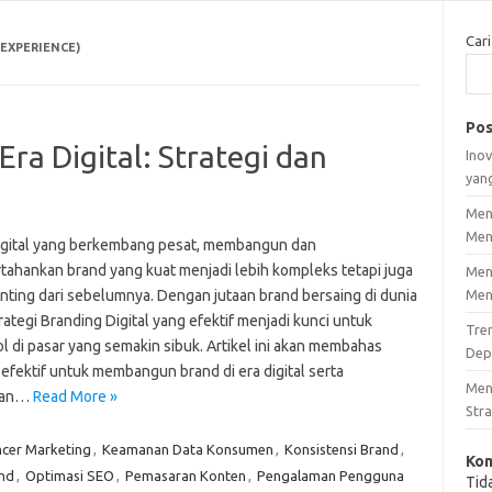
Cari
EXPERIENCE)
Pos
a Digital: Strategi dan
Inov
yan
Men
Men
digital yang berkembang pesat, membangun dan
ahankan brand yang kuat menjadi lebih kompleks tetapi juga
Men
enting dari sebelumnya. Dengan jutaan brand bersaing di dunia
Men
ategi Branding Digital yang efektif menjadi kunci untuk
Tre
l di pasar yang semakin sibuk. Artikel ini akan membahas
Dep
 efektif untuk membangun brand di era digital serta
Men
gan…
Read More »
Stra
ncer Marketing
,
Keamanan Data Konsumen
,
Konsistensi Brand
,
Kom
nd
,
Optimasi SEO
,
Pemasaran Konten
,
Pengalaman Pengguna
Tid