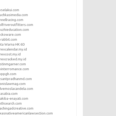
vselakui.com
uchkasimedia.com
nnellracing.com
lfriveroutfitters.com
uzhieducation.com
eckoware.com
rabbit.com
ata Warna HK 6D
rexcalendar.my.id
rexcost.my.id
rexcracked.my.id
stinmgarner.com
winterromance.com
wppgh.com
asantpradhanmd.com
ronislawmag.com
lvemoslacandela.com
easabia.com
akiba-enayati.com
othsearch.com
achingadcreative.com
xasnativeamericanlawsection.com