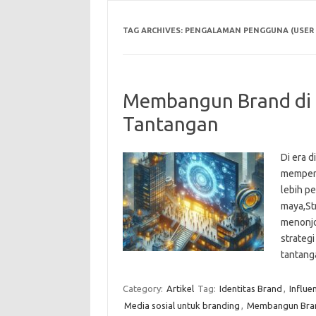
TAG ARCHIVES:
PENGALAMAN PENGGUNA (USER 
Membangun Brand di Er
Tantangan
Di era 
mempert
lebih p
maya,Str
menonjo
strategi
tantan
Category:
Artikel
Tag:
Identitas Brand
,
Influe
Media sosial untuk branding
,
Membangun Bra