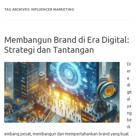
TAG ARCHIVES:
INFLUENCER MARKETING
Membangun Brand di Era Digital:
Strategi dan Tantangan
Di
er
a
di
git
al
ya
ng
be
rk
embang pesat, membangun dan mempertahankan brand yang kuat