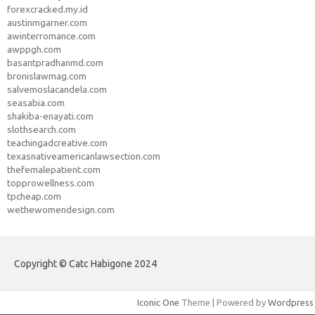
forexcracked.my.id
austinmgarner.com
awinterromance.com
awppgh.com
basantpradhanmd.com
bronislawmag.com
salvemoslacandela.com
seasabia.com
shakiba-enayati.com
slothsearch.com
teachingadcreative.com
texasnativeamericanlawsection.com
thefemalepatient.com
topprowellness.com
tpcheap.com
wethewomendesign.com
Copyright © Catc Habigone 2024
Iconic One
Theme | Powered by
Wordpress