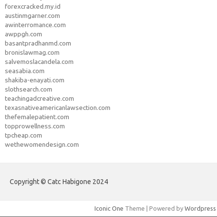
forexcracked.my.id
austinmgarner.com
awinterromance.com
awppgh.com
basantpradhanmd.com
bronislawmag.com
salvemoslacandela.com
seasabia.com
shakiba-enayati.com
slothsearch.com
teachingadcreative.com
texasnativeamericanlawsection.com
thefemalepatient.com
topprowellness.com
tpcheap.com
wethewomendesign.com
Copyright © Catc Habigone 2024
Iconic One
Theme | Powered by
Wordpress