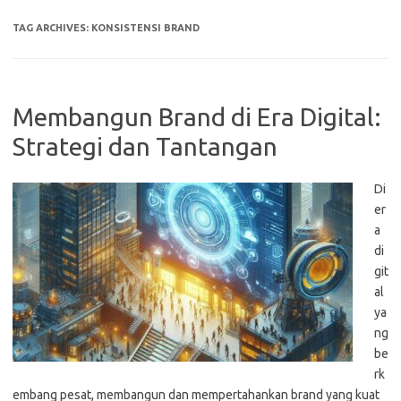
TAG ARCHIVES:
KONSISTENSI BRAND
Membangun Brand di Era Digital:
Strategi dan Tantangan
Di
er
a
di
git
al
ya
ng
be
rk
embang pesat, membangun dan mempertahankan brand yang kuat