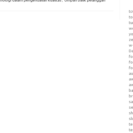
tc
to
tu
wo
yo
z
w-
D
fo
fo
fo
au
a
a
b
b
sa
s
sh
sl
te
te