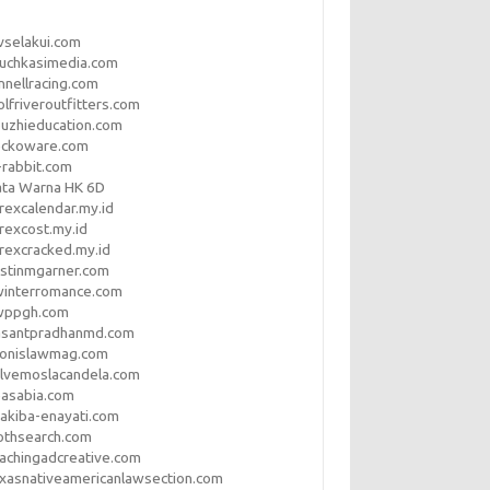
vselakui.com
uchkasimedia.com
nnellracing.com
lfriveroutfitters.com
uzhieducation.com
eckoware.com
rabbit.com
ata Warna HK 6D
rexcalendar.my.id
rexcost.my.id
rexcracked.my.id
stinmgarner.com
winterromance.com
wppgh.com
asantpradhanmd.com
ronislawmag.com
lvemoslacandela.com
easabia.com
akiba-enayati.com
othsearch.com
achingadcreative.com
xasnativeamericanlawsection.com