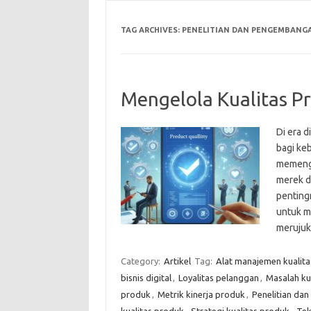
TAG ARCHIVES:
PENELITIAN DAN PENGEMBANGA
Mengelola Kualitas Pr
Di era d
bagi keb
memenga
merek di
pentingn
untuk m
meruju
Category:
Artikel
Tag:
Alat manajemen kualita
bisnis digital
,
Loyalitas pelanggan
,
Masalah ku
produk
,
Metrik kinerja produk
,
Penelitian da
kualitas produk
,
Strategi kualitas produk
,
Tek