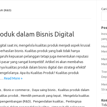
Cari
N (R&D)
Pos
oduk dalam Bisnis Digital
Inov
yan
igital saat ini, mengelola kualitas produk menjadi aspek krusial
Men
erhasilan bisnis. Kualitas produk yang baik tidak hanya
Men
ruhi kepuasan pelanggan tetapi juga menentukan reputasi
Men
 pasar yang sangat kompetitif. Artikel ini akan membahas
Men
ya kualitas produk dalam bisnis digital dan strategi efektif
Tre
engelolanya. Apa itu Kualitas Produk? Kualitas produk
Dep
k…
Read More »
Men
Stra
s
,
Bisnis e-commerce
,
Daya saing bisnis
,
Kualitas produk dalam
alitas produk
,
Memilih pemasok yang tepat
,
Mengelola kualitas
Kom
n pengembangan (R&D)
,
Pengendalian kualitas
,
Pentingnya
Tid
nologi dalam pengendalian kualitas
,
Umpan balik pelanggan