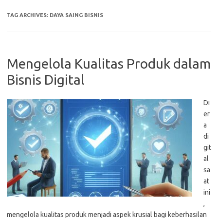
TAG ARCHIVES:
DAYA SAING BISNIS
Mengelola Kualitas Produk dalam
Bisnis Digital
Di
er
a
di
git
al
sa
at
ini
,
mengelola kualitas produk menjadi aspek krusial bagi keberhasilan