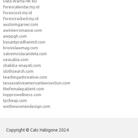
Data Warna HK 6D
forexcalendar.my.id
forexcost.my.id
forexcracked.my.id
austinmgarner.com
awinterromance.com
awppgh.com
basantpradhanmd.com
bronislawmag.com
salvemoslacandela.com
seasabia.com
shakiba-enayati.com
slothsearch.com
teachingadcreative.com
texasnativeamericanlawsection.com
thefemalepatient.com
topprowellness.com
tpcheap.com
wethewomendesign.com
Copyright © Catc Habigone 2024