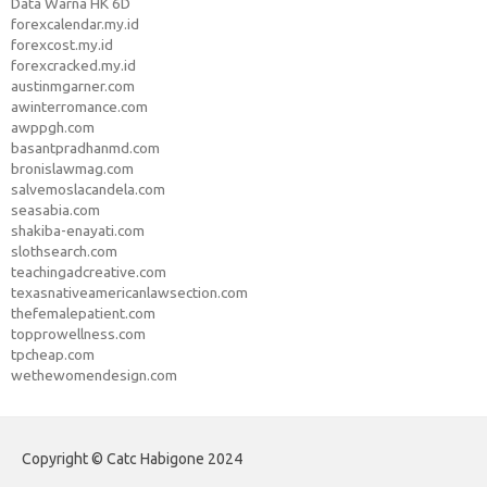
Data Warna HK 6D
forexcalendar.my.id
forexcost.my.id
forexcracked.my.id
austinmgarner.com
awinterromance.com
awppgh.com
basantpradhanmd.com
bronislawmag.com
salvemoslacandela.com
seasabia.com
shakiba-enayati.com
slothsearch.com
teachingadcreative.com
texasnativeamericanlawsection.com
thefemalepatient.com
topprowellness.com
tpcheap.com
wethewomendesign.com
Copyright © Catc Habigone 2024