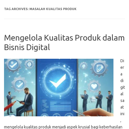
TAG ARCHIVES:
MASALAH KUALITAS PRODUK
Mengelola Kualitas Produk dalam
Bisnis Digital
Di
er
a
di
git
al
sa
at
ini
,
mengelola kualitas produk menjadi aspek krusial bagi keberhasilan