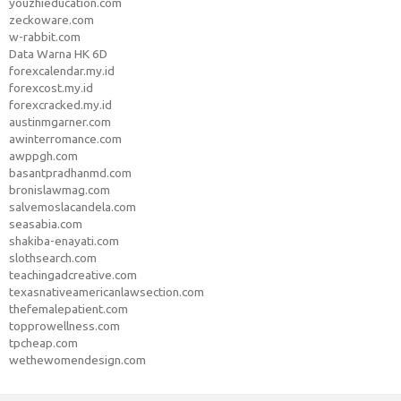
youzhieducation.com
zeckoware.com
w-rabbit.com
Data Warna HK 6D
forexcalendar.my.id
forexcost.my.id
forexcracked.my.id
austinmgarner.com
awinterromance.com
awppgh.com
basantpradhanmd.com
bronislawmag.com
salvemoslacandela.com
seasabia.com
shakiba-enayati.com
slothsearch.com
teachingadcreative.com
texasnativeamericanlawsection.com
thefemalepatient.com
topprowellness.com
tpcheap.com
wethewomendesign.com