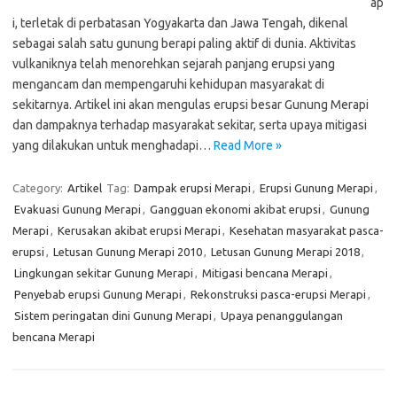
ap
i, terletak di perbatasan Yogyakarta dan Jawa Tengah, dikenal
sebagai salah satu gunung berapi paling aktif di dunia. Aktivitas
vulkaniknya telah menorehkan sejarah panjang erupsi yang
mengancam dan mempengaruhi kehidupan masyarakat di
sekitarnya. Artikel ini akan mengulas erupsi besar Gunung Merapi
dan dampaknya terhadap masyarakat sekitar, serta upaya mitigasi
yang dilakukan untuk menghadapi…
Read More »
Category:
Artikel
Tag:
Dampak erupsi Merapi
,
Erupsi Gunung Merapi
,
Evakuasi Gunung Merapi
,
Gangguan ekonomi akibat erupsi
,
Gunung
Merapi
,
Kerusakan akibat erupsi Merapi
,
Kesehatan masyarakat pasca-
erupsi
,
Letusan Gunung Merapi 2010
,
Letusan Gunung Merapi 2018
,
Lingkungan sekitar Gunung Merapi
,
Mitigasi bencana Merapi
,
Penyebab erupsi Gunung Merapi
,
Rekonstruksi pasca-erupsi Merapi
,
Sistem peringatan dini Gunung Merapi
,
Upaya penanggulangan
bencana Merapi