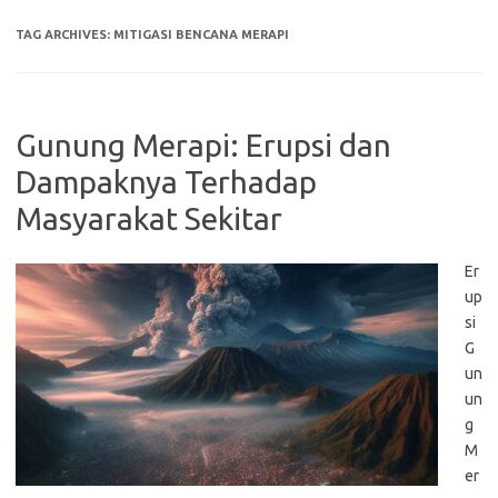
TAG ARCHIVES:
MITIGASI BENCANA MERAPI
Gunung Merapi: Erupsi dan
Dampaknya Terhadap
Masyarakat Sekitar
Er
up
si
G
un
un
g
M
er