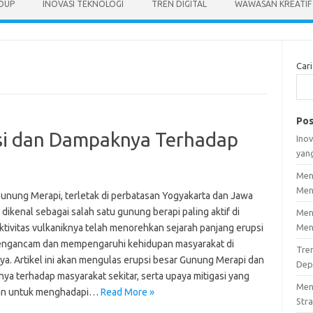
IDUP
INOVASI TEKNOLOGI
TREN DIGITAL
WAWASAN KREATIF
Cari
Pos
si dan Dampaknya Terhadap
Inov
yan
Men
Men
Gunung Merapi, terletak di perbatasan Yogyakarta dan Jawa
dikenal sebagai salah satu gunung berapi paling aktif di
Men
ktivitas vulkaniknya telah menorehkan sejarah panjang erupsi
Men
ngancam dan mempengaruhi kehidupan masyarakat di
Tre
nya. Artikel ini akan mengulas erupsi besar Gunung Merapi dan
Dep
ya terhadap masyarakat sekitar, serta upaya mitigasi yang
Men
kan untuk menghadapi…
Read More »
Stra