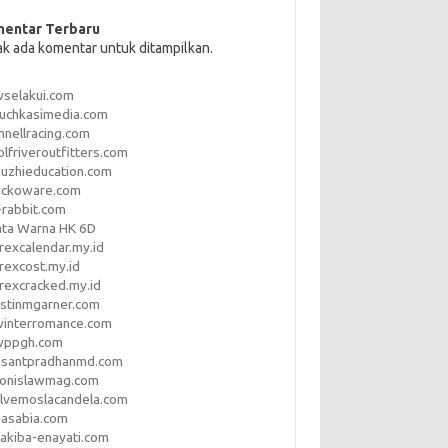
entar Terbaru
ak ada komentar untuk ditampilkan.
vselakui.com
uchkasimedia.com
nnellracing.com
lfriveroutfitters.com
uzhieducation.com
eckoware.com
rabbit.com
ata Warna HK 6D
rexcalendar.my.id
rexcost.my.id
rexcracked.my.id
stinmgarner.com
winterromance.com
wppgh.com
asantpradhanmd.com
ronislawmag.com
lvemoslacandela.com
easabia.com
akiba-enayati.com