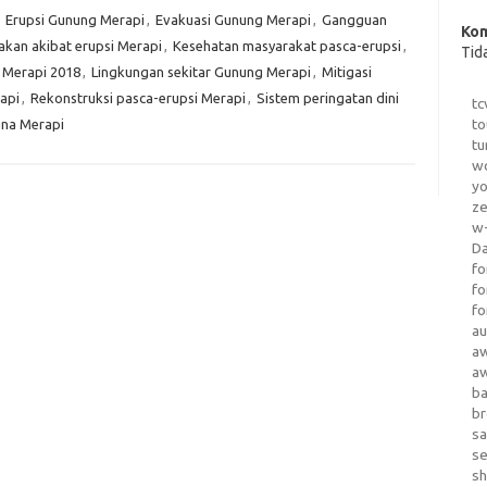
,
Erupsi Gunung Merapi
,
Evakuasi Gunung Merapi
,
Gangguan
Kom
akan akibat erupsi Merapi
,
Kesehatan masyarakat pasca-erupsi
,
Tid
 Merapi 2018
,
Lingkungan sekitar Gunung Merapi
,
Mitigasi
api
,
Rekonstruksi pasca-erupsi Merapi
,
Sistem peringatan dini
tc
to
na Merapi
tu
wo
yo
z
w-
D
fo
fo
fo
au
a
a
b
b
sa
s
sh