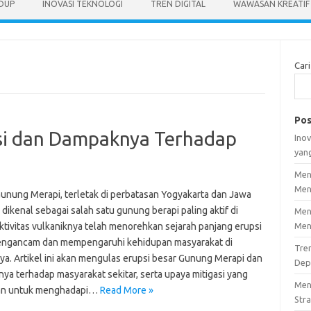
IDUP
INOVASI TEKNOLOGI
TREN DIGITAL
WAWASAN KREATIF
Cari
Pos
si dan Dampaknya Terhadap
Inov
yan
Men
Men
Gunung Merapi, terletak di perbatasan Yogyakarta dan Jawa
dikenal sebagai salah satu gunung berapi paling aktif di
Men
ktivitas vulkaniknya telah menorehkan sejarah panjang erupsi
Men
ngancam dan mempengaruhi kehidupan masyarakat di
Tre
nya. Artikel ini akan mengulas erupsi besar Gunung Merapi dan
Dep
ya terhadap masyarakat sekitar, serta upaya mitigasi yang
Men
kan untuk menghadapi…
Read More »
Stra