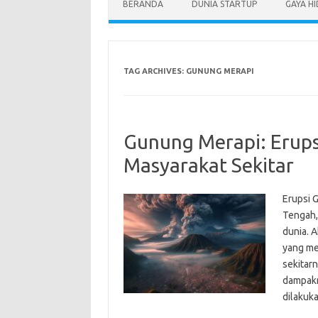
BERANDA
DUNIA STARTUP
GAYA H
TAG ARCHIVES:
GUNUNG MERAPI
Gunung Merapi: Erup
Masyarakat Sekitar
Erupsi 
Tengah, 
dunia. A
yang me
sekitar
dampakn
dilaku