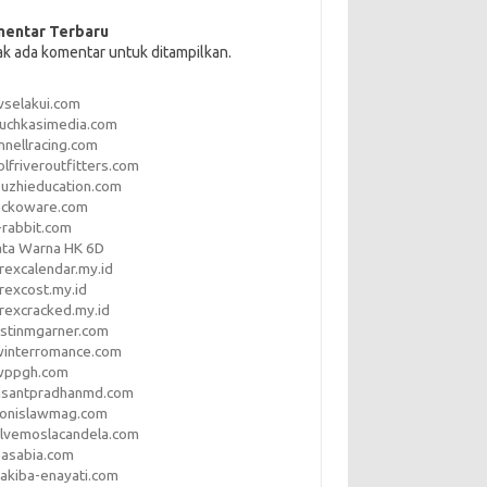
entar Terbaru
ak ada komentar untuk ditampilkan.
vselakui.com
uchkasimedia.com
nnellracing.com
lfriveroutfitters.com
uzhieducation.com
eckoware.com
rabbit.com
ata Warna HK 6D
rexcalendar.my.id
rexcost.my.id
rexcracked.my.id
stinmgarner.com
winterromance.com
wppgh.com
asantpradhanmd.com
ronislawmag.com
lvemoslacandela.com
easabia.com
akiba-enayati.com