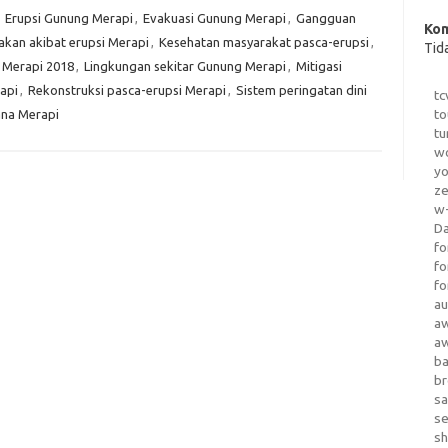
,
Erupsi Gunung Merapi
,
Evakuasi Gunung Merapi
,
Gangguan
Kom
akan akibat erupsi Merapi
,
Kesehatan masyarakat pasca-erupsi
,
Tid
 Merapi 2018
,
Lingkungan sekitar Gunung Merapi
,
Mitigasi
api
,
Rekonstruksi pasca-erupsi Merapi
,
Sistem peringatan dini
tc
to
na Merapi
tu
wo
yo
z
w-
D
fo
fo
fo
au
a
a
b
b
sa
s
sh