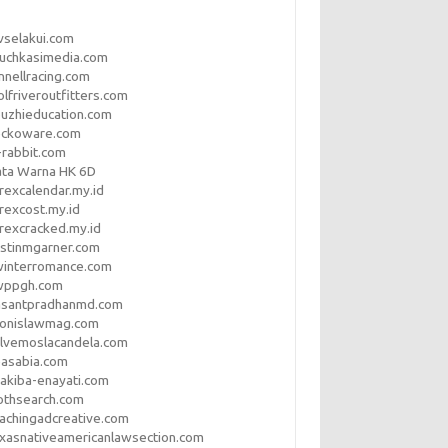
vselakui.com
uchkasimedia.com
nnellracing.com
lfriveroutfitters.com
uzhieducation.com
eckoware.com
rabbit.com
ata Warna HK 6D
rexcalendar.my.id
rexcost.my.id
rexcracked.my.id
stinmgarner.com
winterromance.com
wppgh.com
asantpradhanmd.com
ronislawmag.com
lvemoslacandela.com
easabia.com
akiba-enayati.com
othsearch.com
achingadcreative.com
xasnativeamericanlawsection.com