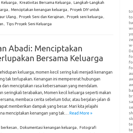
 Keluarga
,
Kreativitas Bersama Keluarga
,
Langkah-Langkah
uarga
,
Menciptakan kenangan keluarga
,
Proyek DIY untuk
tc
aur Ulang
,
Proyek Seni dan Kerajinan
,
Proyek seni keluarga
,
to
tu
an
,
Tips Proyek Seni Keluarga
wo
yo
z
w-
an Abadi: Menciptakan
D
erlupakan Bersama Keluarga
fo
fo
fo
ehidupan keluarga, momen kecil sering kali menjadi kenangan
au
ang tak terlupakan. Kenangan ini mempererat hubungan
a
a
a dan menciptakan rasa kebersamaan yang mendalam.
b
n seringkali terabaikan, Momen kecil keluarga seperti makan
b
ersama, membaca cerita sebelum tidur, atau berjalan-jalan di
sa
apat memberikan dampak yang besar. Mari kita jelajahi
s
sh
na menciptakan kenangan yang tak…
Read More »
sl
te
g berkesan
,
Dokumentasi kenangan keluarga
,
Fotografi
te