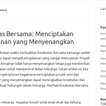
Cari
ARGA
Pos
as Bersama: Menciptakan
Inov
yan
jinan yang Menyenangkan
Men
Men
iskan waktu berkualitas Kreativitas Bersama Keluarga sambil
si dapat menjadi pengalaman yang sangat memuaskan. Proyek
Men
n kerajinan tidak hanya menyenangkan tetapi juga memberikan
Men
an untuk mempererat ikatan keluarga. Dalam artikel ini, kita
Tre
ngeksplorasi bagaimana menciptakan proyek seni dan
Dep
an yang menyenangkan dapat meningkatkan kreativitas dan
Men
uat hubungan dalam keluarga. Manfaat Kreativitas Bersama
Stra
Kom
k Keluarga
,
Kegiatan Kreatif untuk Anak-Anak dan Keluarg
,
Tid