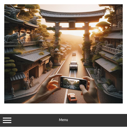
Skip
to
content
Menu