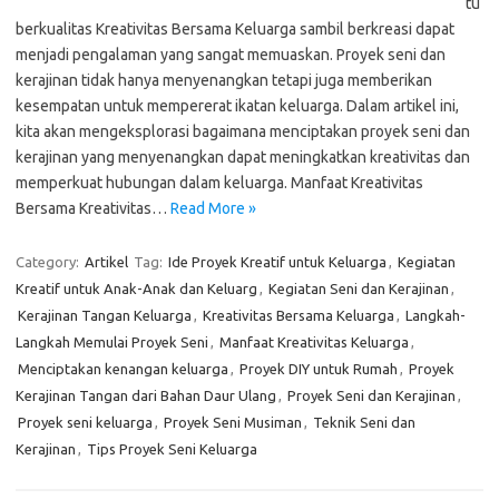
tu
berkualitas Kreativitas Bersama Keluarga sambil berkreasi dapat
menjadi pengalaman yang sangat memuaskan. Proyek seni dan
kerajinan tidak hanya menyenangkan tetapi juga memberikan
kesempatan untuk mempererat ikatan keluarga. Dalam artikel ini,
kita akan mengeksplorasi bagaimana menciptakan proyek seni dan
kerajinan yang menyenangkan dapat meningkatkan kreativitas dan
memperkuat hubungan dalam keluarga. Manfaat Kreativitas
Bersama Kreativitas…
Read More »
Category:
Artikel
Tag:
Ide Proyek Kreatif untuk Keluarga
,
Kegiatan
Kreatif untuk Anak-Anak dan Keluarg
,
Kegiatan Seni dan Kerajinan
,
Kerajinan Tangan Keluarga
,
Kreativitas Bersama Keluarga
,
Langkah-
Langkah Memulai Proyek Seni
,
Manfaat Kreativitas Keluarga
,
Menciptakan kenangan keluarga
,
Proyek DIY untuk Rumah
,
Proyek
Kerajinan Tangan dari Bahan Daur Ulang
,
Proyek Seni dan Kerajinan
,
Proyek seni keluarga
,
Proyek Seni Musiman
,
Teknik Seni dan
Kerajinan
,
Tips Proyek Seni Keluarga