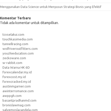
Menggunakan Data Science untuk Menyusun Strategi Bisnis yang Efektif
Komentar Terbaru
Tidak ada komentar untuk ditampilkan.
tcvselakui.com
touchkasimedia.com
tunnellracing.com
wolfriveroutfitters.com
youzhieducation.com
zeckoware.com
w-rabbit.com
Data Warna HK 6D
forexcalendar.my.id
forexcost.my.id
forexcracked.my.id
austinmgarner.com
awinterromance.com
awppgh.com
basantpradhanmd.com
bronislawmag.com
salvemoslacandela.com