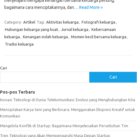
menjelajahi mengapa kenangan bersama keluarga penting,
bagaimana cara menciptakannya, dan…
Read More »
Category:
Artikel
Tag:
Aktivitas keluarga
,
Fotografi keluarga
,
Hubungan keluarga yang kuat
,
Jurnal keluarga
,
Kebersamaan
keluarga
,
Kenangan indah keluarga
,
Momen kecil bersama keluarga
,
Tradisi keluarga
Cari
Cari
Pos-pos Terbaru
Inovasi Teknologi di Dunia Telekomunikasi: Evolusi yang Menghubungkan Kita
Menciptakan Karya Seni yang Berbicara: Menggunakan Ekspresi Kreatif untuk
Komunikasi
Mengelola Konflik di Startup: Bagaimana Menyelesaikan Perselisihan Tim
Tren Teknologi yang Akan Mempengaruhi Masa Depan Startup