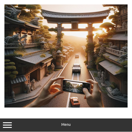
Skip
to
content
Menu