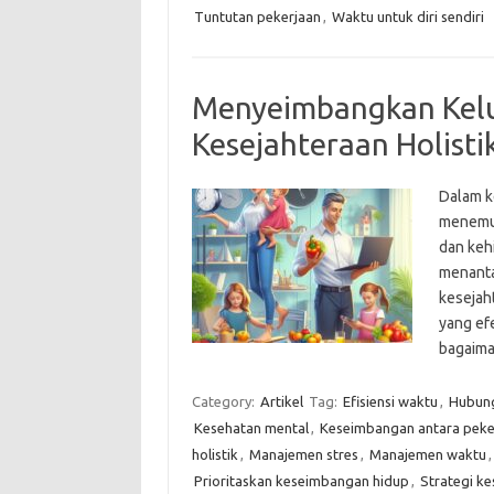
Tuntutan pekerjaan
,
Waktu untuk diri sendiri
Menyeimbangkan Kelua
Kesejahteraan Holisti
Dalam k
menemuk
dan keh
menanta
kesejaht
yang ef
bagaima
Category:
Artikel
Tag:
Efisiensi waktu
,
Hubung
Kesehatan mental
,
Keseimbangan antara peke
holistik
,
Manajemen stres
,
Manajemen waktu
Prioritaskan keseimbangan hidup
,
Strategi k