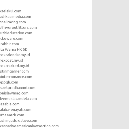
vselakui.com
uchkasimedia.com
nnellracing.com
lfriveroutfitters.com
uzhieducation.com
eckoware.com
rabbit.com
ata Warna HK 6D
rexcalendar.my.id
rexcost.my.id
rexcracked.my.id
stinmgarner.com
winterromance.com
wppgh.com
asantpradhanmd.com
ronislawmag.com
lvemoslacandela.com
easabia.com
akiba-enayati.com
othsearch.com
achingadcreative.com
xasnativeamericanlawsection.com