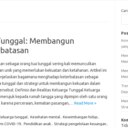
Cari
Pos
Tunggal: Membangun
Inov
yan
rbatasan
Men
Men
an sebagai orang tua tunggal sering kali memunculkan
an unik yang memerlukan kekuatan dan ketahanan. Artikel ini
Men
njelaskan bagaimana menghadapi keterbatasan sebagai
Men
a tunggal dan strategi untuk membangun kekuatan dalam
Tre
tersebut. Definisi dan Realitas Keluarga Tunggal Keluarga
Dep
 merujuk kepada rumah tangga yang dipimpin oleh satu orang
Men
ik karena perceraian, kematian pasangan,…
Read More »
Stra
Keluarga tunggal
,
Kesehatan mental
,
Keseimbangan hidup
,
Kom
mi COVID-19
,
Pendidikan anak
,
Strategi pengelolaan keuangan
,
Tid