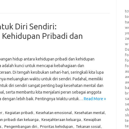
tc
to
tu
k Diri Sendiri:
wo
yo
Kehidupan Pribadi dan
z
w-
D
fo
angan hidup antara kehidupan pribadi dan kehidupan
fo
a adalah kunci untuk mencapai kebahagiaan dan
fo
au
eraan. Di tengah kesibukan sehari-hari, seringkali kita lupa
a
ya meluangkan waktu untuk diri sendiri. Padahal, memiliki
a
ntuk diri sendiri sangat penting bagi kesehatan mental dan
b
al, serta membantu kita menjalani peran sebagai anggota
b
sa
a dengan lebih baik. Pentingnya Waktu untuk…
Read More »
s
sh
er
,
Kegiatan pribadi
,
Kesehatan emosional
,
Kesehatan mental
,
sl
 pribadi dan keluarga
,
Kesejahteraan keluarga
,
Kewajiban
te
te
s
,
Pengembangan diri
,
Prioritas kehidupan
,
Tekanan sosial
,