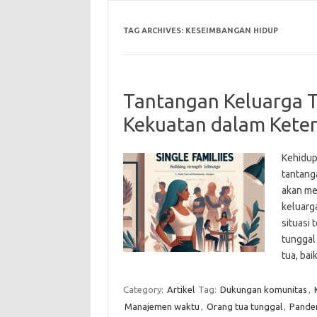
TAG ARCHIVES:
KESEIMBANGAN HIDUP
Tantangan Keluarga 
Kekuatan dalam Kete
Kehidup
tantang
akan me
keluarg
situasi 
tunggal
tua, ba
Category:
Artikel
Tag:
Dukungan komunitas
,
Manajemen waktu
,
Orang tua tunggal
,
Pande