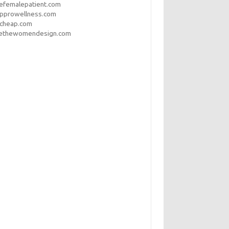
efemalepatient.com
opprowellness.com
pcheap.com
ethewomendesign.com