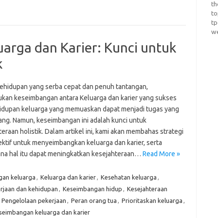
th
t
t
w
rga dan Karier: Kunci untuk
k
ehidupan yang serba cepat dan penuh tantangan,
an keseimbangan antara Keluarga dan karier yang sukses
idupan keluarga yang memuaskan dapat menjadi tugas yang
ng. Namun, keseimbangan ini adalah kunci untuk
eraan holistik. Dalam artikel ini, kami akan membahas strategi
ektif untuk menyeimbangkan keluarga dan karier, serta
na hal itu dapat meningkatkan kesejahteraan…
Read More »
an keluarga
,
Keluarga dan karier
,
Kesehatan keluarga
,
rjaan dan kehidupan
,
Keseimbangan hidup
,
Kesejahteraan
,
Pengelolaan pekerjaan
,
Peran orang tua
,
Prioritaskan keluarga
,
eseimbangan keluarga dan karier