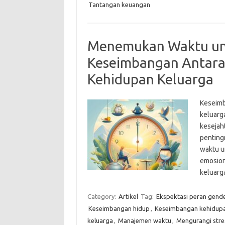
Tantangan keuangan
Menemukan Waktu untu
Keseimbangan Antara 
Kehidupan Keluarga
Keseimb
keluarg
kesejaht
pentingn
waktu u
emosion
keluarg
Category:
Artikel
Tag:
Ekspektasi peran gend
Keseimbangan hidup
,
Keseimbangan kehidupan
keluarga
,
Manajemen waktu
,
Mengurangi stre