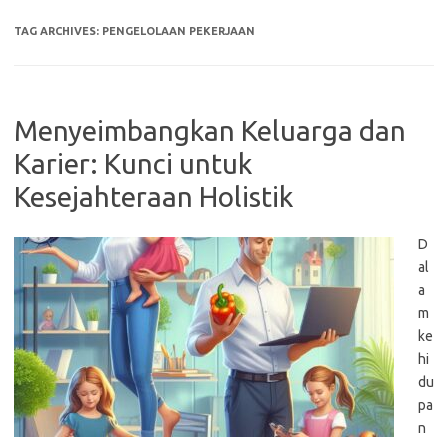
TAG ARCHIVES:
PENGELOLAAN PEKERJAAN
Menyeimbangkan Keluarga dan
Karier: Kunci untuk
Kesejahteraan Holistik
D
al
a
m
ke
hi
du
pa
n