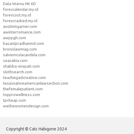
Data Warna HK 6D
forexcalendar.my.id
forexcost.my.id
forexcracked.my.id
austinmgarner.com
awinterromance.com
awppgh.com
basantpradhanmd.com
bronislawmag.com
salvemoslacandela.com
seasabia.com
shakiba-enayati.com
slothsearch.com
teachingadcreative.com
texasnativeamericanlawsection.com
thefemalepatient.com
topprowellness.com
tpcheap.com
wethewomendesign.com
Copyright © Catc Habigone 2024