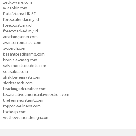
zeckoware.com
w-rabbit.com
Data Warna HK 6D
forexcalendar.my.id
forexcost.my.id
forexcracked.my.id
austinmgarner.com
awinterromance.com
awppgh.com
basantpradhanmd.com
bronislawmag.com
salvemoslacandela.com
seasabia.com
shakiba-enayati.com
slothsearch.com
teachingadcreative.com
texasnativeamericanlawsection.com
thefemalepatient.com
topprowellness.com
tpcheap.com
wethewomendesign.com