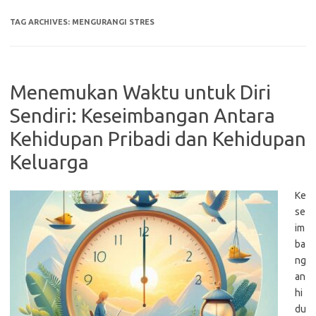
TAG ARCHIVES:
MENGURANGI STRES
Menemukan Waktu untuk Diri
Sendiri: Keseimbangan Antara
Kehidupan Pribadi dan Kehidupan
Keluarga
Ke
se
im
ba
ng
an
hi
du