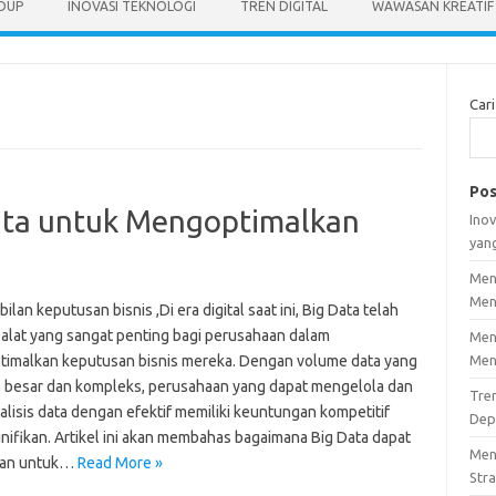
IDUP
INOVASI TEKNOLOGI
TREN DIGITAL
WAWASAN KREATIF
Cari
Pos
ta untuk Mengoptimalkan
Inov
yan
Men
Men
lan keputusan bisnis ,Di era digital saat ini, Big Data telah
 alat yang sangat penting bagi perusahaan dalam
Men
imalkan keputusan bisnis mereka. Dengan volume data yang
Men
 besar dan kompleks, perusahaan yang dapat mengelola dan
Tre
lisis data dengan efektif memiliki keuntungan kompetitif
Dep
gnifikan. Artikel ini akan membahas bagaimana Big Data dapat
Men
kan untuk…
Read More »
Stra