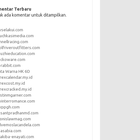
entar Terbaru
ak ada komentar untuk ditampilkan.
vselakui.com
uchkasimedia.com
nnellracing.com
lfriveroutfitters.com
uzhieducation.com
eckoware.com
rabbit.com
ata Warna HK 6D
rexcalendar.my.id
rexcost.my.id
rexcracked.my.id
stinmgarner.com
winterromance.com
wppgh.com
asantpradhanmd.com
ronislawmag.com
lvemoslacandela.com
easabia.com
akiba-enayati.com