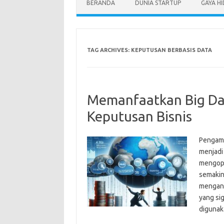
BERANDA
DUNIA STARTUP
GAYA H
TAG ARCHIVES:
KEPUTUSAN BERBASIS DATA
Memanfaatkan Big Da
Keputusan Bisnis
Pengambi
menjadi
mengopt
semakin
mengana
yang si
diguna