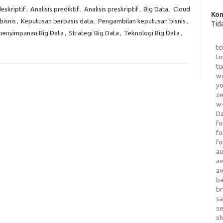
deskriptif
,
Analisis prediktif
,
Analisis preskriptif
,
Big Data
,
Cloud
Kom
bisnis
,
Keputusan berbasis data
,
Pengambilan keputusan bisnis
,
Tid
penyimpanan Big Data
,
Strategi Big Data
,
Teknologi Big Data
,
tc
to
tu
wo
yo
z
w-
D
fo
fo
fo
au
a
a
b
b
sa
s
sh