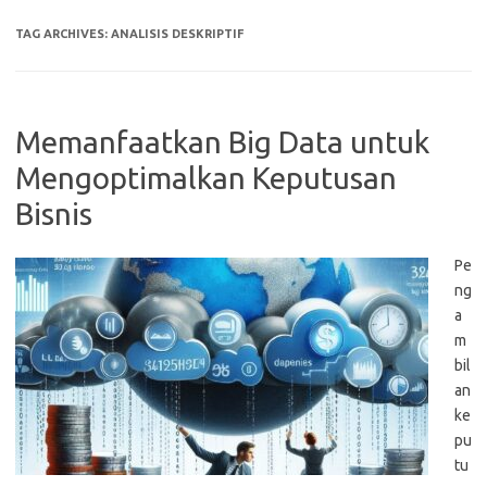
TAG ARCHIVES:
ANALISIS DESKRIPTIF
Memanfaatkan Big Data untuk
Mengoptimalkan Keputusan
Bisnis
Pe
ng
a
m
bil
an
ke
pu
tu