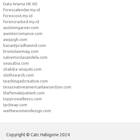
Data Warna HK 6D
forexcalendar.my.id
forexcost.my.id
forexcracked.my.id
austinmgarner.com
awinterromance.com
awppgh.com
basantpradhanmd.com
bronislawmag.com
salvemoslacandela.com
seasabia.com
shakiba-enayati.com
slothsearch.com
teachingadcreative.com
texasnativeamericanlawsection.com
thefemalepatient.com
topprowellness.com
tpcheap.com
wethewomendesign.com
Copyright © Catc Habigone 2024