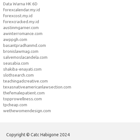
Data Warna HK 6D
forexcalendar.my.id
forexcost.my.id
forexcracked.my.id
austinmgarner.com
awinterromance.com
awppgh.com
basantpradhanmd.com
bronislawmag.com
salvemoslacandela.com
seasabia.com
shakiba-enayati.com
slothsearch.com
teachingadcreative.com
texasnativeamericanlawsection.com
thefemalepatient.com
topprowellness.com
tpcheap.com
wethewomendesign.com
Copyright © Catc Habigone 2024