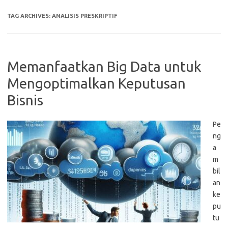
TAG ARCHIVES:
ANALISIS PRESKRIPTIF
Memanfaatkan Big Data untuk
Mengoptimalkan Keputusan
Bisnis
Pe
ng
a
m
bil
an
ke
pu
tu