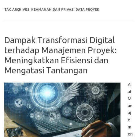
TAG ARCHIVES:
KEAMANAN DAN PRIVASI DATA PROYEK
Dampak Transformasi Digital
terhadap Manajemen Proyek:
Meningkatkan Efisiensi dan
Mengatasi Tantangan
Al
at
M
an
aj
e
m
en