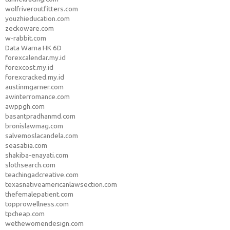
wolfriveroutfitters.com
youzhieducation.com
zeckoware.com
w-rabbit.com
Data Warna HK 6D
forexcalendar.my.id
forexcost.my.id
forexcracked.my.id
austinmgarner.com
awinterromance.com
awppgh.com
basantpradhanmd.com
bronislawmag.com
salvemoslacandela.com
seasabia.com
shakiba-enayati.com
slothsearch.com
teachingadcreative.com
texasnativeamericanlawsection.com
thefemalepatient.com
topprowellness.com
tpcheap.com
wethewomendesign.com