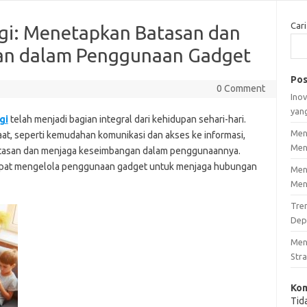
Cari
gi: Menetapkan Batasan dan
an dalam Penggunaan Gadget
Pos
0 Comment
Inov
yan
gi
telah menjadi bagian integral dari kehidupan sehari-hari.
Men
, seperti kemudahan komunikasi dan akses ke informasi,
Men
atasan dan menjaga keseimbangan dalam penggunaannya.
dapat mengelola penggunaan gadget untuk menjaga hubungan
Men
Men
Tre
Dep
Men
Stra
Kom
Tid