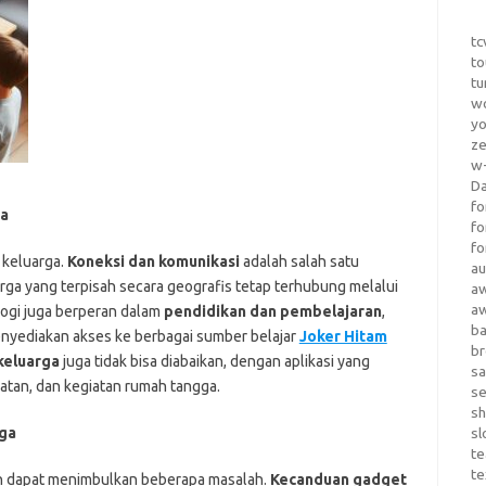
tc
to
tu
wo
yo
z
w-
D
fo
ga
fo
fo
 keluarga.
Koneksi dan komunikasi
adalah salah satu
au
ga yang terpisah secara geografis tetap terhubung melalui
a
a
ologi juga berperan dalam
pendidikan dan pembelajaran
,
b
enyediakan akses ke berbagai sumber belajar
Joker Hitam
b
eluarga
juga tidak bisa diabaikan, dengan aplikasi yang
sa
tan, dan kegiatan rumah tangga.
s
sh
ga
sl
te
te
n dapat menimbulkan beberapa masalah.
Kecanduan gadget