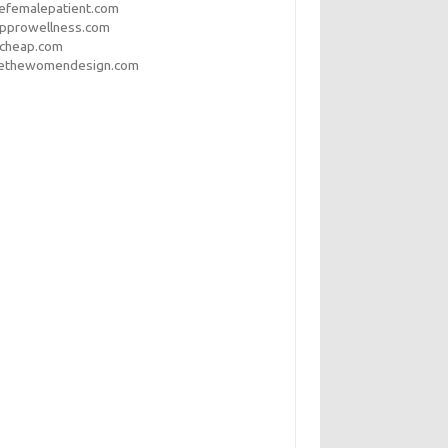
efemalepatient.com
opprowellness.com
pcheap.com
ethewomendesign.com