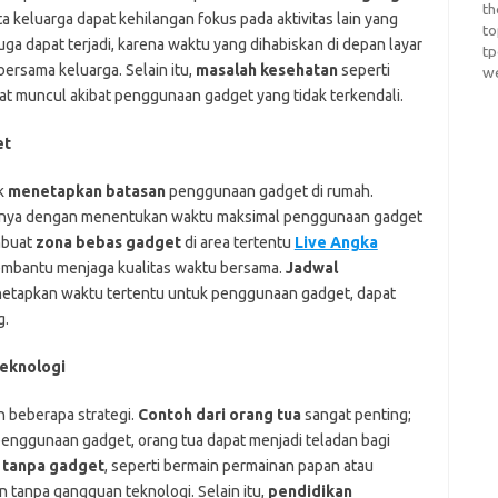
th
a keluarga dapat kehilangan fokus pada aktivitas lain yang
t
uga dapat terjadi, karena waktu yang dihabiskan di depan layar
t
ersama keluarga. Selain itu,
masalah kesehatan
seperti
w
t muncul akibat penggunaan gadget yang tidak terkendali.
et
k
menetapkan batasan
penggunaan gadget di rumah.
lnya dengan menentukan waktu maksimal penggunaan gadget
mbuat
zona bebas gadget
di area tertentu
Live Angka
membantu menjaga kualitas waktu bersama.
Jadwal
enetapkan waktu tertentu untuk penggunaan gadget, dapat
g.
eknologi
 beberapa strategi.
Contoh dari orang tua
sangat penting;
enggunaan gadget, orang tua dapat menjadi teladan bagi
a tanpa gadget
, seperti bermain permainan papan atau
tanpa gangguan teknologi. Selain itu,
pendidikan