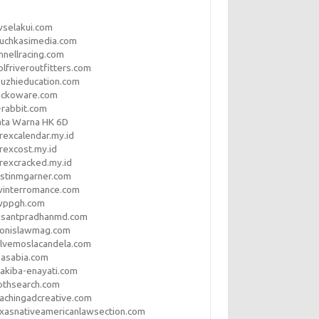
vselakui.com
uchkasimedia.com
nnellracing.com
lfriveroutfitters.com
uzhieducation.com
eckoware.com
rabbit.com
ata Warna HK 6D
rexcalendar.my.id
rexcost.my.id
rexcracked.my.id
stinmgarner.com
winterromance.com
wppgh.com
asantpradhanmd.com
ronislawmag.com
lvemoslacandela.com
easabia.com
akiba-enayati.com
othsearch.com
achingadcreative.com
xasnativeamericanlawsection.com