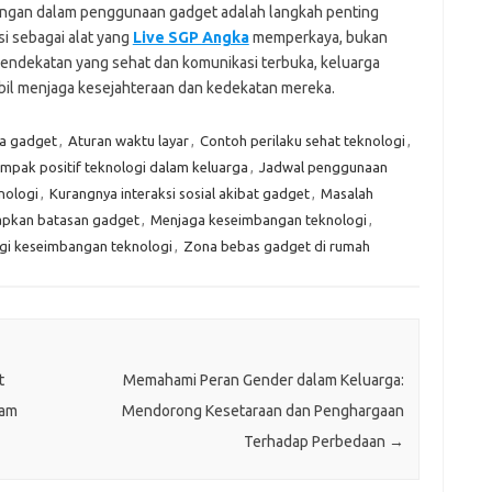
ngan dalam penggunaan gadget adalah langkah penting
i sebagai alat yang
Live SGP Angka
memperkaya, bukan
ndekatan yang sehat dan komunikasi terbuka, keluarga
il menjaga kesejahteraan dan kedekatan mereka.
pa gadget
,
Aturan waktu layar
,
Contoh perilaku sehat teknologi
,
mpak positif teknologi dalam keluarga
,
Jadwal penggunaan
nologi
,
Kurangnya interaksi sosial akibat gadget
,
Masalah
pkan batasan gadget
,
Menjaga keseimbangan teknologi
,
gi keseimbangan teknologi
,
Zona bebas gadget di rumah
t
Memahami Peran Gender dalam Keluarga:
lam
Mendorong Kesetaraan dan Penghargaan
Terhadap Perbedaan
→