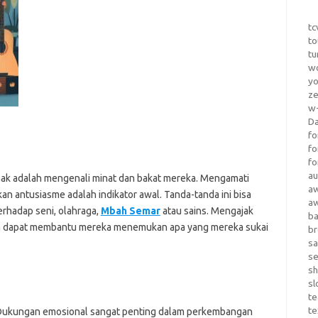
tc
to
tu
wo
yo
z
w-
D
fo
fo
fo
au
k adalah mengenali minat dan bakat mereka. Mengamati
a
an antusiasme adalah indikator awal. Tanda-tanda ini bisa
a
terhadap seni, olahraga,
Mbah Semar
atau sains. Mengajak
b
an dapat membantu mereka menemukan apa yang mereka sukai
b
sa
s
sh
sl
te
te
ukungan emosional sangat penting dalam perkembangan