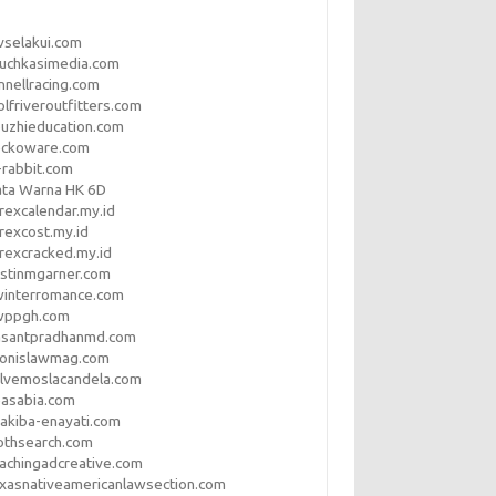
vselakui.com
uchkasimedia.com
nnellracing.com
lfriveroutfitters.com
uzhieducation.com
eckoware.com
rabbit.com
ata Warna HK 6D
rexcalendar.my.id
rexcost.my.id
rexcracked.my.id
stinmgarner.com
winterromance.com
wppgh.com
asantpradhanmd.com
ronislawmag.com
lvemoslacandela.com
easabia.com
akiba-enayati.com
othsearch.com
achingadcreative.com
xasnativeamericanlawsection.com