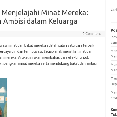
Cari
Menjelajahi Minat Mereka:
 Ambisi dalam Keluarga
Pos
0 Comment
Inov
yan
asi minat dan bakat mereka adalah salah satu cara terbaik
Men
aya diri dan termotivasi. Setiap anak memiliki minat dan
Men
 mereka. Artikel ini akan membahas cara efektif untuk
mbangkan minat mereka serta mendukung bakat dan ambisi
Men
Men
Tre
Dep
Men
Stra
Kom
Tid