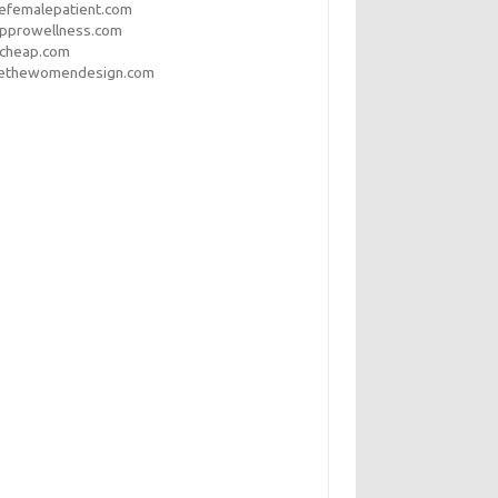
efemalepatient.com
opprowellness.com
pcheap.com
ethewomendesign.com