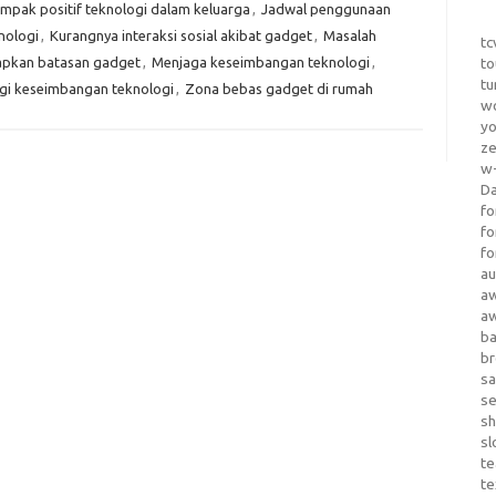
mpak positif teknologi dalam keluarga
,
Jadwal penggunaan
nologi
,
Kurangnya interaksi sosial akibat gadget
,
Masalah
tc
pkan batasan gadget
,
Menjaga keseimbangan teknologi
,
to
tu
gi keseimbangan teknologi
,
Zona bebas gadget di rumah
wo
yo
z
w-
D
fo
fo
fo
au
a
a
b
b
sa
s
sh
sl
te
te