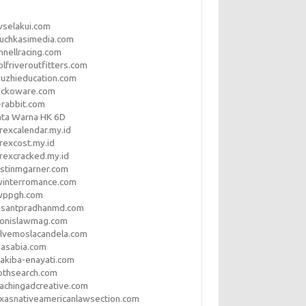
vselakui.com
uchkasimedia.com
nnellracing.com
lfriveroutfitters.com
uzhieducation.com
eckoware.com
rabbit.com
ata Warna HK 6D
rexcalendar.my.id
rexcost.my.id
rexcracked.my.id
stinmgarner.com
winterromance.com
wppgh.com
asantpradhanmd.com
ronislawmag.com
lvemoslacandela.com
easabia.com
akiba-enayati.com
othsearch.com
achingadcreative.com
xasnativeamericanlawsection.com