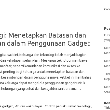
Cari
Pos
gi: Menetapkan Batasan dan
Inov
yan
an dalam Penggunaan Gadget
Men
Men
igital saat ini, Keluarga dan teknologi telah menjadi bagian
l dari kehidupan sehari-hari. Meskipun teknologi membawa
Men
manfaat, seperti kemudahan komunikasi dan akses ke
Men
si, penting bagi keluarga untuk menetapkan batasan dan
Tre
 keseimbangan dalam penggunaannya. Artikel ini membahas
Dep
na keluarga dapat mengelola penggunaan gadget untuk
Men
 hubungan yang sehat dan kesejahteraan bersama.…
Stra
Kom
pa gadget
,
Aturan waktu layar
,
Contoh perilaku sehat teknologi
,
Tid