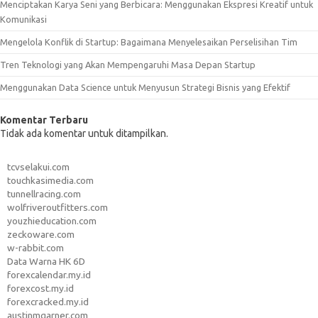
Menciptakan Karya Seni yang Berbicara: Menggunakan Ekspresi Kreatif untuk
Komunikasi
Mengelola Konflik di Startup: Bagaimana Menyelesaikan Perselisihan Tim
Tren Teknologi yang Akan Mempengaruhi Masa Depan Startup
Menggunakan Data Science untuk Menyusun Strategi Bisnis yang Efektif
Komentar Terbaru
Tidak ada komentar untuk ditampilkan.
tcvselakui.com
touchkasimedia.com
tunnellracing.com
wolfriveroutfitters.com
youzhieducation.com
zeckoware.com
w-rabbit.com
Data Warna HK 6D
forexcalendar.my.id
forexcost.my.id
forexcracked.my.id
austinmgarner.com