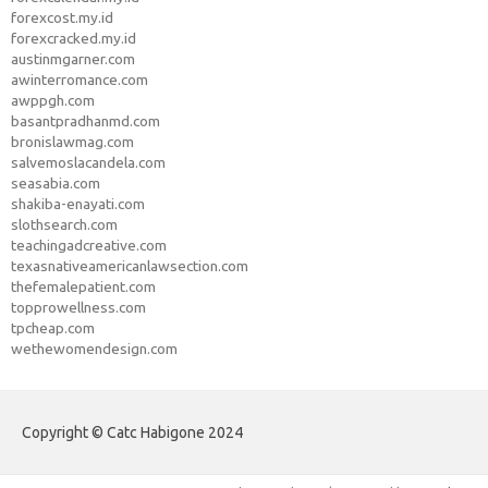
forexcost.my.id
forexcracked.my.id
austinmgarner.com
awinterromance.com
awppgh.com
basantpradhanmd.com
bronislawmag.com
salvemoslacandela.com
seasabia.com
shakiba-enayati.com
slothsearch.com
teachingadcreative.com
texasnativeamericanlawsection.com
thefemalepatient.com
topprowellness.com
tpcheap.com
wethewomendesign.com
Copyright © Catc Habigone 2024