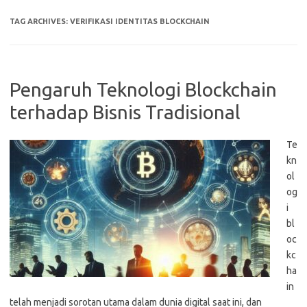
TAG ARCHIVES:
VERIFIKASI IDENTITAS BLOCKCHAIN
Pengaruh Teknologi Blockchain
terhadap Bisnis Tradisional
Te
kn
ol
og
i
bl
oc
kc
ha
in
telah menjadi sorotan utama dalam dunia digital saat ini, dan