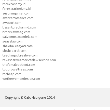
forexcost.my.id
forexcracked.my.id
austinmgarner.com
awinterromance.com
awppgh.com
basantpradhanmd.com
bronislawmag.com
salvemoslacandela.com
seasabia.com
shakiba-enayati.com
slothsearch.com
teachingadcreative.com
texasnativeamericanlawsection.com
thefemalepatient.com
topprowellness.com
tpcheap.com
wethewomendesign.com
Copyright © Catc Habigone 2024