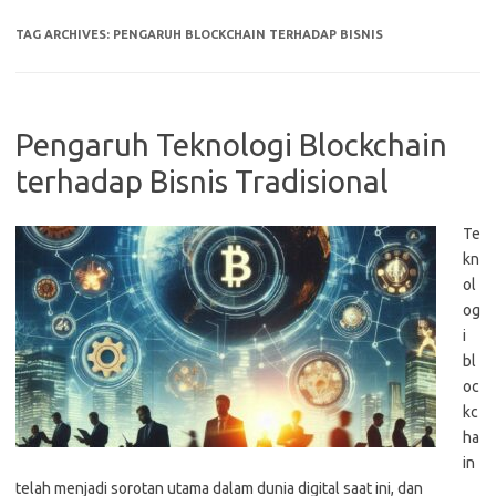
TAG ARCHIVES:
PENGARUH BLOCKCHAIN TERHADAP BISNIS
Pengaruh Teknologi Blockchain
terhadap Bisnis Tradisional
Te
kn
ol
og
i
bl
oc
kc
ha
in
telah menjadi sorotan utama dalam dunia digital saat ini, dan