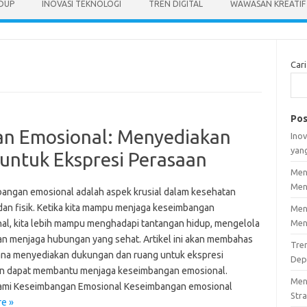
IDUP
INOVASI TEKNOLOGI
TREN DIGITAL
WAWASAN KREATIF
Cari
Pos
n Emosional: Menyediakan
Inov
yan
untuk Ekspresi Perasaan
Men
Men
angan emosional adalah aspek krusial dalam kesehatan
dan fisik. Ketika kita mampu menjaga keseimbangan
Men
al, kita lebih mampu menghadapi tantangan hidup, mengelola
Men
dan menjaga hubungan yang sehat. Artikel ini akan membahas
Tre
na menyediakan dukungan dan ruang untuk ekspresi
Dep
n dapat membantu menjaga keseimbangan emosional.
Men
mi Keseimbangan Emosional Keseimbangan emosional
Stra
e »