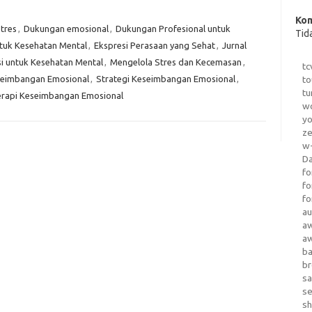
Kom
tres
,
Dukungan emosional
,
Dukungan Profesional untuk
Tid
tuk Kesehatan Mental
,
Ekspresi Perasaan yang Sehat
,
Jurnal
i untuk Kesehatan Mental
,
Mengelola Stres dan Kecemasan
,
tc
seimbangan Emosional
,
Strategi Keseimbangan Emosional
,
to
tu
rapi Keseimbangan Emosional
wo
yo
z
w-
D
fo
fo
fo
au
a
a
b
b
sa
s
sh