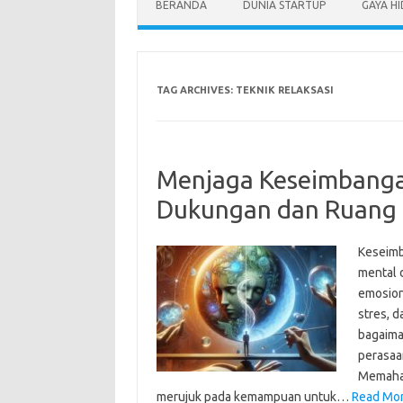
BERANDA
DUNIA STARTUP
GAYA H
TAG ARCHIVES:
TEKNIK RELAKSASI
Menjaga Keseimbanga
Dukungan dan Ruang 
Keseimb
mental 
emosion
stres, 
bagaima
perasaa
Memaha
merujuk pada kemampuan untuk…
Read Mor