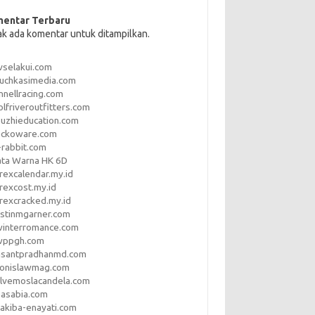
entar Terbaru
ak ada komentar untuk ditampilkan.
vselakui.com
uchkasimedia.com
nnellracing.com
lfriveroutfitters.com
uzhieducation.com
eckoware.com
rabbit.com
ata Warna HK 6D
rexcalendar.my.id
rexcost.my.id
rexcracked.my.id
stinmgarner.com
winterromance.com
wppgh.com
asantpradhanmd.com
ronislawmag.com
lvemoslacandela.com
easabia.com
akiba-enayati.com