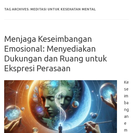
TAG ARCHIVES:
MEDITASI UNTUK KESEHATAN MENTAL
Menjaga Keseimbangan
Emosional: Menyediakan
Dukungan dan Ruang untuk
Ekspresi Perasaan
Ke
se
im
ba
ng
an
e
m