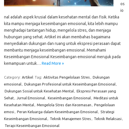
os
io
nal adalah aspek krusial dalam kesehatan mental dan fisik. Ketika
kita mampu menjaga keseimbangan emosional, kita lebih mampu
menghadapi tantangan hidup, mengelola stres, dan menjaga
hubungan yang sehat. Artikel ini akan membahas bagaimana
menyediakan dukungan dan ruang untuk ekspresi perasaan dapat
membantu menjaga keseimbangan emosional. Memahami
Keseimbangan Emosional Keseimbangan emosional merujuk pada
kemampuan untuk…
Read More »
Category:
Artikel
Tag:
Aktivitas Pengelolaan Stres
,
Dukungan
emosional
,
Dukungan Profesional untuk Keseimbangan Emosional
,
Dukungan Sosial untuk Kesehatan Mental
,
Ekspresi Perasaan yang
Sehat
,
Jurnal Emosional
,
Keseimbangan Emosional
,
Meditasi untuk
Kesehatan Mental
,
Mengelola Stres dan Kecemasan
,
Pengelolaan
emosi
,
Peran Keluarga dalam Keseimbangan Emosional
,
Strategi
Keseimbangan Emosional
,
Teknik Manajemen Stres
,
Teknik Relaksasi
,
Terapi Keseimbangan Emosional