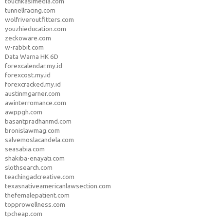
touchkasimedia.com
tunnellracing.com
wolfriveroutfitters.com
youzhieducation.com
zeckoware.com
w-rabbit.com
Data Warna HK 6D
forexcalendar.my.id
forexcost.my.id
forexcracked.my.id
austinmgarner.com
awinterromance.com
awppgh.com
basantpradhanmd.com
bronislawmag.com
salvemoslacandela.com
seasabia.com
shakiba-enayati.com
slothsearch.com
teachingadcreative.com
texasnativeamericanlawsection.com
thefemalepatient.com
topprowellness.com
tpcheap.com