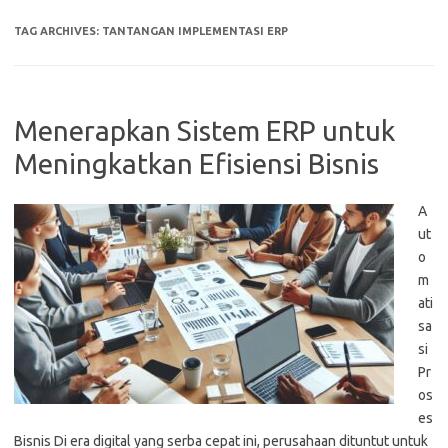
TAG ARCHIVES:
TANTANGAN IMPLEMENTASI ERP
Menerapkan Sistem ERP untuk
Meningkatkan Efisiensi Bisnis
A
ut
o
m
ati
sa
si
Pr
os
es
Bisnis Di era digital yang serba cepat ini, perusahaan dituntut untuk