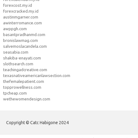
forexcost.my.id
forexcracked.my.id
austinmgarner.com
awinterromance.com
awppgh.com
basantpradhanmd.com
bronislawmag.com
salvemoslacandela.com
seasabia.com
shakiba-enayati.com
slothsearch.com
teachingadcreative.com
texasnativeamericanlawsection.com
thefemalepatient.com
topprowellness.com
tpcheap.com
wethewomendesign.com
Copyright © Catc Habigone 2024