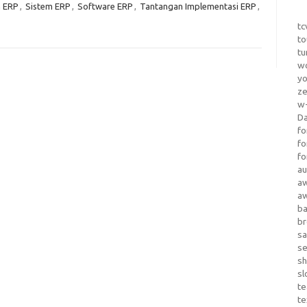
 ERP
,
Sistem ERP
,
Software ERP
,
Tantangan Implementasi ERP
,
tc
to
tu
wo
yo
z
w-
D
fo
fo
fo
au
a
a
b
b
sa
s
sh
sl
te
te