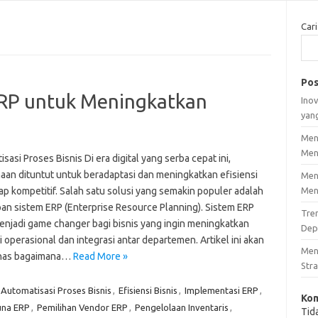
Cari
Pos
RP untuk Meningkatkan
Inov
yan
Men
Men
sasi Proses Bisnis Di era digital yang serba cepat ini,
aan dituntut untuk beradaptasi dan meningkatkan efisiensi
Men
ap kompetitif. Salah satu solusi yang semakin populer adalah
Men
an sistem ERP (Enterprise Resource Planning). Sistem ERP
Tre
enjadi game changer bagi bisnis yang ingin meningkatkan
Dep
i operasional dan integrasi antar departemen. Artikel ini akan
Men
as bagaimana…
Read More »
Stra
Automatisasi Proses Bisnis
,
Efisiensi Bisnis
,
Implementasi ERP
,
Kom
una ERP
,
Pemilihan Vendor ERP
,
Pengelolaan Inventaris
,
Tid