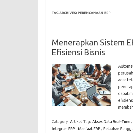
TAG ARCHIVES:
PERENCANAAN ERP
Menerapkan Sistem E
Efisiensi Bisnis
Automati
perusah
agar tet
penerap
dapat m
efisiens
membah
Category:
Artikel
Tag:
Akses Data Real-Time
,
Integrasi ERP
,
Manfaat ERP
,
Pelatihan Pengg