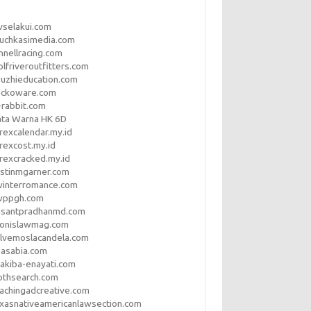
vselakui.com
uchkasimedia.com
nnellracing.com
lfriveroutfitters.com
uzhieducation.com
eckoware.com
rabbit.com
ata Warna HK 6D
rexcalendar.my.id
rexcost.my.id
rexcracked.my.id
stinmgarner.com
winterromance.com
wppgh.com
asantpradhanmd.com
ronislawmag.com
lvemoslacandela.com
easabia.com
akiba-enayati.com
othsearch.com
achingadcreative.com
xasnativeamericanlawsection.com