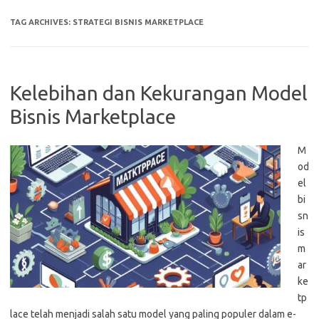
TAG ARCHIVES:
STRATEGI BISNIS MARKETPLACE
Kelebihan dan Kekurangan Model
Bisnis Marketplace
M
od
el
bi
sn
is
m
ar
ke
tp
lace telah menjadi salah satu model yang paling populer dalam e-