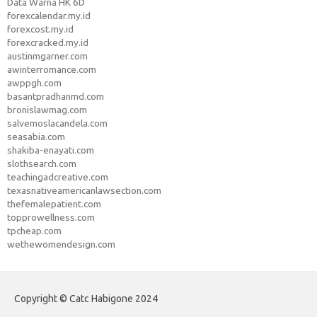
Data Warna HK 6D
forexcalendar.my.id
forexcost.my.id
forexcracked.my.id
austinmgarner.com
awinterromance.com
awppgh.com
basantpradhanmd.com
bronislawmag.com
salvemoslacandela.com
seasabia.com
shakiba-enayati.com
slothsearch.com
teachingadcreative.com
texasnativeamericanlawsection.com
thefemalepatient.com
topprowellness.com
tpcheap.com
wethewomendesign.com
Copyright © Catc Habigone 2024