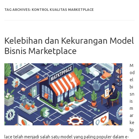
TAG ARCHIVES:
KONTROL KUALITAS MARKETPLACE
Kelebihan dan Kekurangan Model
Bisnis Marketplace
M
od
el
bi
sn
is
m
ar
ke
tp
lace telah menjadi salah satu model yang paling populer dalam e-