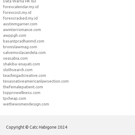
Data Warna HK 6D
forexcalendar.my.id
forexcost.my.id
forexcracked.my.id
austinmgarner.com
awinterromance.com
awppgh.com
basantpradhanmd.com
bronislawmag.com
salvemoslacandela.com
seasabia.com
shakiba-enayati.com
slothsearch.com
teachingadcreative.com
texasnativeamericanlawsection.com
thefemalepatient.com
topprowellness.com
tpcheap.com
wethewomendesign.com
Copyright © Catc Habigone 2024