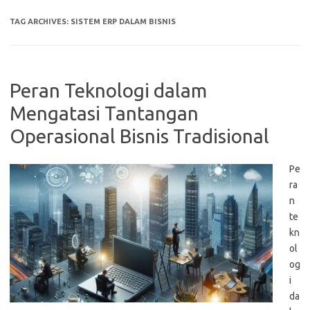
TAG ARCHIVES:
SISTEM ERP DALAM BISNIS
Peran Teknologi dalam
Mengatasi Tantangan
Operasional Bisnis Tradisional
Pe
ra
n
te
kn
ol
og
i
da