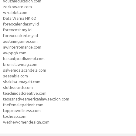
youzhieducation.com
zeckoware.com
w-rabbit.com
Data Warna HK 6D
forexcalendar.my.id
forexcost.my.id
forexcracked.my.id
austinmgarner.com
awinterromance.com
awppgh.com
basantpradhanmd.com
bronislawmag.com
salvemoslacandela.com
seasabia.com
shakiba-enayati.com
slothsearch.com
teachingadcreative.com
texasnativeamericanlawsection.com
thefemalepatient.com
topprowellness.com
tpcheap.com
wethewomendesign.com