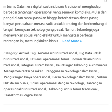
la
m bisnis Dalam era digital saat ini, bisnis tradisional menghadapi
berbagai tantangan operasional yang semakin kompleks. Mulai dari
pengelolaan rantai pasokan hingga keterbatasan akses pasar,
banyak perusahaan merasa sulit untuk bersaing dan berkembang di
tengah kemajuan teknologi yang pesat. Namun, teknologi juga
menawarkan solusi yang efektif untuk mengatasi berbagai
tantangan ini, memungkinkan bisnis…
Read More »
Category:
Artikel
Tag:
Automasi bisnis tradisional
,
Big Data untuk
bisnis tradisional
,
Efisiensi operasional bisnis
,
Inovasi dalam bisnis
tradisional
,
Integrasi sistem bisnis
,
Keuntungan teknologi e-commerce
,
Manajemen rantai pasokan
,
Penggunaan teknologi dalam bisnis
,
Pengurangan biaya operasional
,
Peran teknologi dalam bisnis
,
Sistem
ERP dalam bisnis
,
Solusi operasional dengan teknologi
,
Tantangan
operasional bisnis tradisional
,
Teknologi untuk bisnis tradisional
,
Transformasi digital bisnis