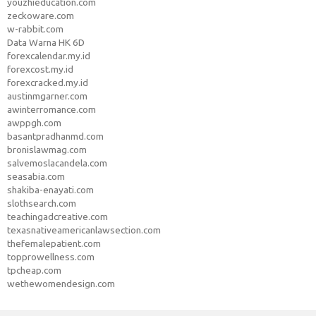
youzhieducation.com
zeckoware.com
w-rabbit.com
Data Warna HK 6D
forexcalendar.my.id
forexcost.my.id
forexcracked.my.id
austinmgarner.com
awinterromance.com
awppgh.com
basantpradhanmd.com
bronislawmag.com
salvemoslacandela.com
seasabia.com
shakiba-enayati.com
slothsearch.com
teachingadcreative.com
texasnativeamericanlawsection.com
thefemalepatient.com
topprowellness.com
tpcheap.com
wethewomendesign.com