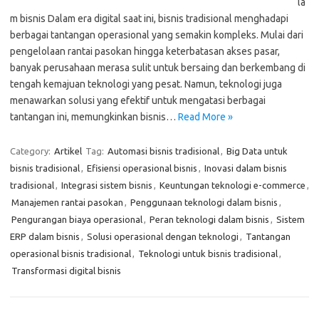
la
m bisnis Dalam era digital saat ini, bisnis tradisional menghadapi
berbagai tantangan operasional yang semakin kompleks. Mulai dari
pengelolaan rantai pasokan hingga keterbatasan akses pasar,
banyak perusahaan merasa sulit untuk bersaing dan berkembang di
tengah kemajuan teknologi yang pesat. Namun, teknologi juga
menawarkan solusi yang efektif untuk mengatasi berbagai
tantangan ini, memungkinkan bisnis…
Read More »
Category:
Artikel
Tag:
Automasi bisnis tradisional
,
Big Data untuk
bisnis tradisional
,
Efisiensi operasional bisnis
,
Inovasi dalam bisnis
tradisional
,
Integrasi sistem bisnis
,
Keuntungan teknologi e-commerce
,
Manajemen rantai pasokan
,
Penggunaan teknologi dalam bisnis
,
Pengurangan biaya operasional
,
Peran teknologi dalam bisnis
,
Sistem
ERP dalam bisnis
,
Solusi operasional dengan teknologi
,
Tantangan
operasional bisnis tradisional
,
Teknologi untuk bisnis tradisional
,
Transformasi digital bisnis