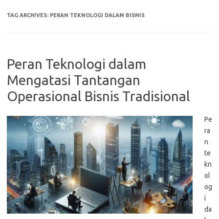
TAG ARCHIVES:
PERAN TEKNOLOGI DALAM BISNIS
Peran Teknologi dalam
Mengatasi Tantangan
Operasional Bisnis Tradisional
Pe
ra
n
te
kn
ol
og
i
da