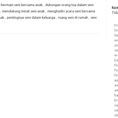
,
bermain seni bersama anak
,
dukungan orang tua dalam seni
Kom
,
mendukung minat seni anak
,
menghadiri acara seni bersama
Tid
nak
,
pentingnya seni dalam keluarga
,
ruang seni di rumah
,
seni
tc
to
tu
wo
yo
z
w-
D
fo
fo
fo
au
a
a
b
b
sa
s
sh