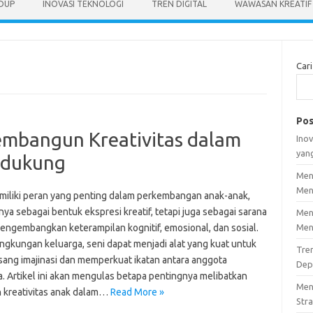
IDUP
INOVASI TEKNOLOGI
TREN DIGITAL
WAWASAN KREATIF
Cari
Pos
embangun Kreativitas dalam
Inov
yan
ndukung
Men
Men
miliki peran yang penting dalam perkembangan anak-anak,
nya sebagai bentuk ekspresi kreatif, tetapi juga sebagai sarana
Men
engembangkan keterampilan kognitif, emosional, dan sosial.
Men
ingkungan keluarga, seni dapat menjadi alat yang kuat untuk
Tre
ang imajinasi dan memperkuat ikatan antara anggota
Dep
a. Artikel ini akan mengulas betapa pentingnya melibatkan
Men
n kreativitas anak dalam…
Read More »
Stra