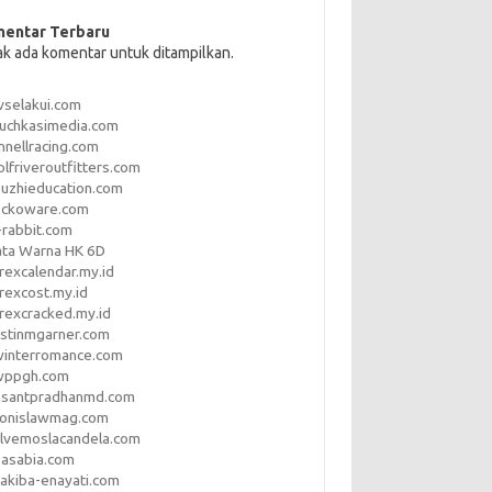
entar Terbaru
ak ada komentar untuk ditampilkan.
vselakui.com
uchkasimedia.com
nnellracing.com
lfriveroutfitters.com
uzhieducation.com
eckoware.com
rabbit.com
ata Warna HK 6D
rexcalendar.my.id
rexcost.my.id
rexcracked.my.id
stinmgarner.com
winterromance.com
wppgh.com
asantpradhanmd.com
ronislawmag.com
lvemoslacandela.com
easabia.com
akiba-enayati.com