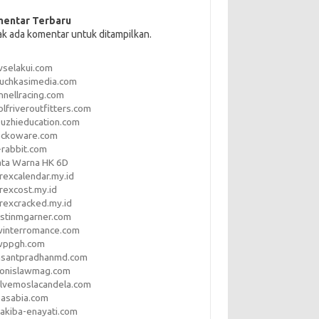
entar Terbaru
ak ada komentar untuk ditampilkan.
vselakui.com
uchkasimedia.com
nnellracing.com
lfriveroutfitters.com
uzhieducation.com
eckoware.com
rabbit.com
ata Warna HK 6D
rexcalendar.my.id
rexcost.my.id
rexcracked.my.id
stinmgarner.com
winterromance.com
wppgh.com
asantpradhanmd.com
ronislawmag.com
lvemoslacandela.com
easabia.com
akiba-enayati.com