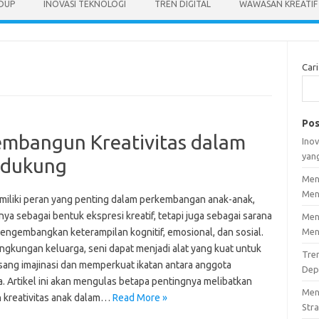
IDUP
INOVASI TEKNOLOGI
TREN DIGITAL
WAWASAN KREATIF
Cari
Pos
embangun Kreativitas dalam
Inov
yan
ndukung
Men
Men
miliki peran yang penting dalam perkembangan anak-anak,
nya sebagai bentuk ekspresi kreatif, tetapi juga sebagai sarana
Men
engembangkan keterampilan kognitif, emosional, dan sosial.
Men
ingkungan keluarga, seni dapat menjadi alat yang kuat untuk
Tre
ang imajinasi dan memperkuat ikatan antara anggota
Dep
a. Artikel ini akan mengulas betapa pentingnya melibatkan
Men
n kreativitas anak dalam…
Read More »
Stra