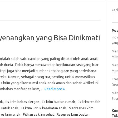
Cari
Pos
yenangkan yang Bisa Dinikmati
Inov
yan
Men
Men
adalah salah satu camilan yang paling disukai oleh anak-anak
ruh dunia. Tidak hanya menawarkan kenikmatan rasa yang luar
Men
tetapi juga bisa menjadi sumber kebahagiaan yang sederhana
Men
reka. Namun, sebagai orang tua, penting untuk memastikan
Tre
s krim yang dikonsumsi anak-anak aman dan sehat. Artikel ini
Dep
mbahas manfaat es krim,…
Read More »
Men
Stra
ak
,
Es krim bebas alergen
,
Es krim buatan rumah
,
Es krim rendah
m untuk anak
,
Es krim untuk kesehatan anak
,
Manfaat es krim
Kom
i es krim anak
,
Pilihan es krim sehat
,
Resep es krim buatan
Tid