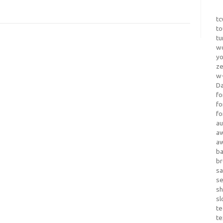
tc
to
tu
wo
yo
z
w-
D
fo
fo
fo
au
a
a
b
b
sa
s
sh
sl
te
te