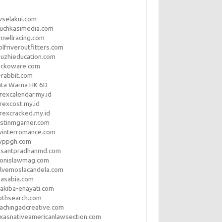
vselakui.com
uchkasimedia.com
nnellracing.com
lfriveroutfitters.com
uzhieducation.com
eckoware.com
rabbit.com
ata Warna HK 6D
rexcalendar.my.id
rexcost.my.id
rexcracked.my.id
stinmgarner.com
winterromance.com
wppgh.com
asantpradhanmd.com
ronislawmag.com
lvemoslacandela.com
easabia.com
akiba-enayati.com
othsearch.com
achingadcreative.com
xasnativeamericanlawsection.com