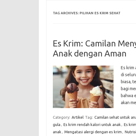
TAG ARCHIVES:
PILIHAN ES KRIM SEHAT
Es Krim: Camilan Men
Anak dengan Aman
Es krim 
di selu
biasa, 
bagi me
bahwa e
akan me
Category:
Artikel
Tag:
Camilan sehat untuk an
gula
,
Es krim rendah kalori untuk anak
,
Es kri
anak
,
Mengatasi alergi dengan es krim
,
Nutris