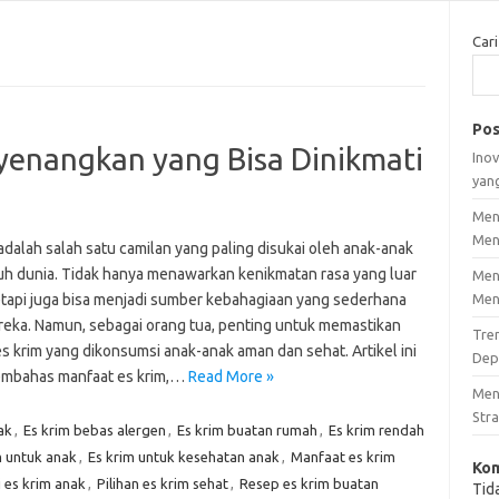
Cari
Pos
yenangkan yang Bisa Dinikmati
Inov
yan
Men
Men
adalah salah satu camilan yang paling disukai oleh anak-anak
ruh dunia. Tidak hanya menawarkan kenikmatan rasa yang luar
Men
tetapi juga bisa menjadi sumber kebahagiaan yang sederhana
Men
reka. Namun, sebagai orang tua, penting untuk memastikan
Tre
s krim yang dikonsumsi anak-anak aman dan sehat. Artikel ini
Dep
mbahas manfaat es krim,…
Read More »
Men
Stra
ak
,
Es krim bebas alergen
,
Es krim buatan rumah
,
Es krim rendah
m untuk anak
,
Es krim untuk kesehatan anak
,
Manfaat es krim
Kom
i es krim anak
,
Pilihan es krim sehat
,
Resep es krim buatan
Tid