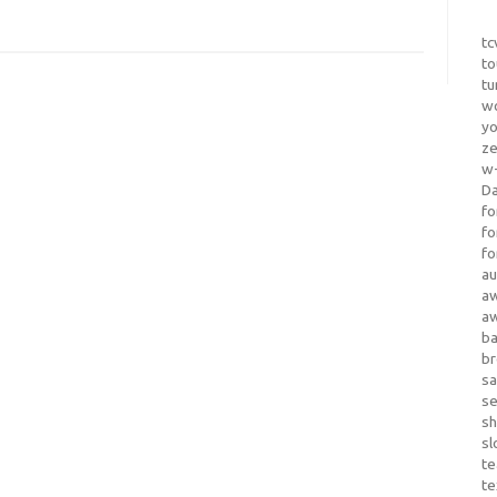
tc
to
tu
wo
yo
z
w-
D
fo
fo
fo
au
a
a
b
b
sa
s
sh
sl
te
te