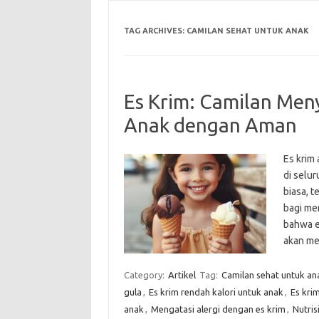
TAG ARCHIVES:
CAMILAN SEHAT UNTUK ANAK
Es Krim: Camilan Men
Anak dengan Aman
Es krim 
di selu
biasa, 
bagi me
bahwa e
akan me
Category:
Artikel
Tag:
Camilan sehat untuk an
gula
,
Es krim rendah kalori untuk anak
,
Es kri
anak
,
Mengatasi alergi dengan es krim
,
Nutris