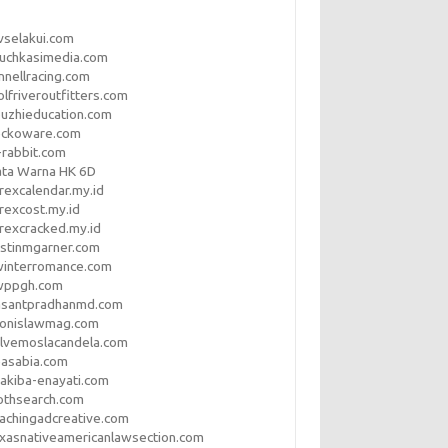
vselakui.com
uchkasimedia.com
nnellracing.com
lfriveroutfitters.com
uzhieducation.com
eckoware.com
rabbit.com
ata Warna HK 6D
rexcalendar.my.id
rexcost.my.id
rexcracked.my.id
stinmgarner.com
winterromance.com
wppgh.com
asantpradhanmd.com
ronislawmag.com
lvemoslacandela.com
easabia.com
akiba-enayati.com
othsearch.com
achingadcreative.com
xasnativeamericanlawsection.com