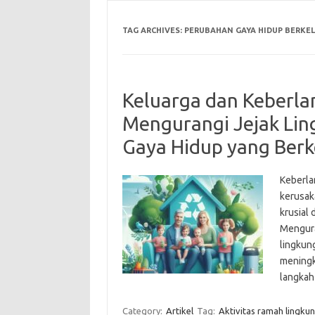
TAG ARCHIVES:
PERUBAHAN GAYA HIDUP BERKE
Keluarga dan Keberla
Mengurangi Jejak Li
Gaya Hidup yang Berk
Keberla
kerusak
krusial
Mengura
lingkung
meningk
langkah
Category:
Artikel
Tag:
Aktivitas ramah lingku