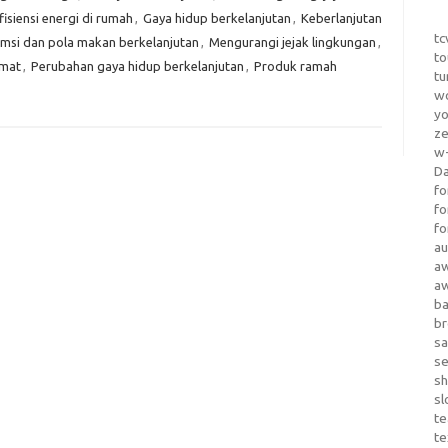
fisiensi energi di rumah
,
Gaya hidup berkelanjutan
,
Keberlanjutan
tc
msi dan pola makan berkelanjutan
,
Mengurangi jejak lingkungan
,
to
emat
,
Perubahan gaya hidup berkelanjutan
,
Produk ramah
tu
wo
yo
z
w-
D
fo
fo
fo
au
a
a
b
b
sa
s
sh
sl
te
te