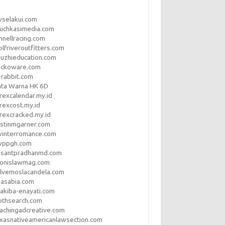
vselakui.com
uchkasimedia.com
nnellracing.com
lfriveroutfitters.com
uzhieducation.com
eckoware.com
rabbit.com
ata Warna HK 6D
rexcalendar.my.id
rexcost.my.id
rexcracked.my.id
stinmgarner.com
winterromance.com
wppgh.com
asantpradhanmd.com
ronislawmag.com
lvemoslacandela.com
easabia.com
akiba-enayati.com
othsearch.com
achingadcreative.com
xasnativeamericanlawsection.com