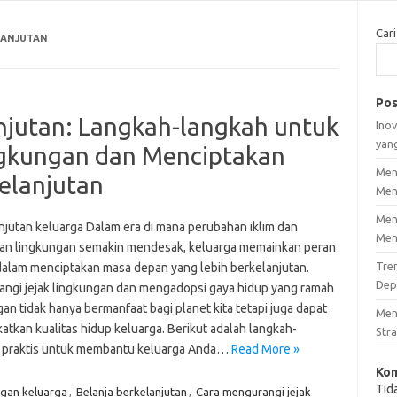
Cari
LANJUTAN
Pos
njutan: Langkah-langkah untuk
Inov
yan
ngkungan dan Menciptakan
Men
elanjutan
Men
Men
njutan keluarga Dalam era di mana perubahan iklim dan
Men
an lingkungan semakin mendesak, keluarga memainkan peran
Tre
 dalam menciptakan masa depan yang lebih berkelanjutan.
Dep
ngi jejak lingkungan dan mengadopsi gaya hidup yang ramah
an tidak hanya bermanfaat bagi planet kita tetapi juga dapat
Men
atkan kualitas hidup keluarga. Berikut adalah langkah-
Stra
 praktis untuk membantu keluarga Anda…
Read More »
Kom
Tid
ngan keluarga
,
Belanja berkelanjutan
,
Cara mengurangi jejak