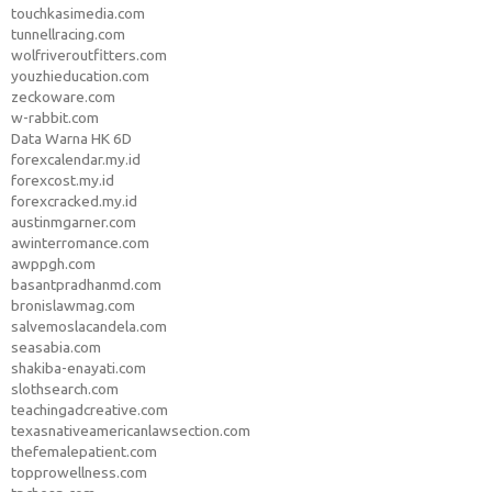
touchkasimedia.com
tunnellracing.com
wolfriveroutfitters.com
youzhieducation.com
zeckoware.com
w-rabbit.com
Data Warna HK 6D
forexcalendar.my.id
forexcost.my.id
forexcracked.my.id
austinmgarner.com
awinterromance.com
awppgh.com
basantpradhanmd.com
bronislawmag.com
salvemoslacandela.com
seasabia.com
shakiba-enayati.com
slothsearch.com
teachingadcreative.com
texasnativeamericanlawsection.com
thefemalepatient.com
topprowellness.com