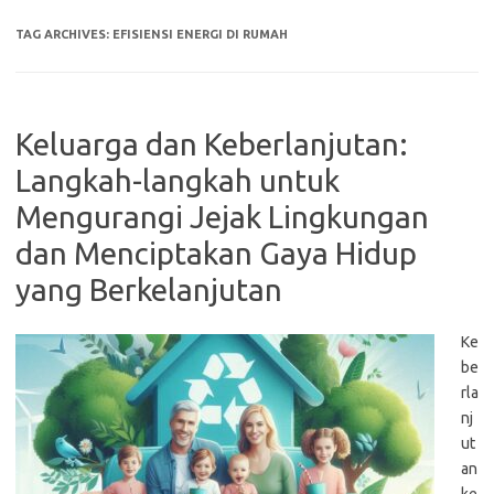
TAG ARCHIVES:
EFISIENSI ENERGI DI RUMAH
Keluarga dan Keberlanjutan:
Langkah-langkah untuk
Mengurangi Jejak Lingkungan
dan Menciptakan Gaya Hidup
yang Berkelanjutan
Ke
be
rla
nj
ut
an