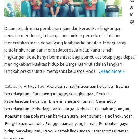
ke
lu
ar
ga
Dalam era di mana perubahan iklim dan kerusakan lingkungan
semakin mendesak, keluarga memainkan peran krusial dalam
menciptakan masa depan yang lebih berkelanjutan. Mengurangi
jejak lingkungan dan mengadopsi gaya hidup yang ramah
lingkungan tidak hanya bermanfaat bagi planet kita tetapi juga dapat
meningkatkan kualitas hidup keluarga. Berikut adalah langkah-
langkah praktis untuk membantu keluarga Anda…
Read More »
Category:
Artikel
Tag:
Aktivitas ramah lingkungan keluarga
,
Belanja
berkelanjutan
,
Cara mengurangi jejak lingkungan
,
Edukasi
keberlanjutan keluarga
,
Efisiensi energi di rumah
,
Gaya hidup
berkelanjutan
,
Keberlanjutan keluarga
,
Kebiasaan ramah lingkungan
,
Konsumsi dan pola makan berkelanjutan
,
Mengurangi jejak lingkungan
,
Pengelolaan sampah
,
Penggunaan air yang hemat
,
Perubahan gaya
hidup berkelanjutan
,
Produk ramah lingkungan
,
Transportasi ramah
lingkungan