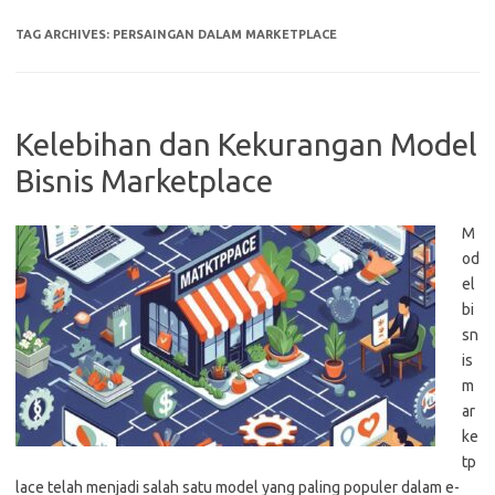
TAG ARCHIVES:
PERSAINGAN DALAM MARKETPLACE
Kelebihan dan Kekurangan Model
Bisnis Marketplace
M
od
el
bi
sn
is
m
ar
ke
tp
lace telah menjadi salah satu model yang paling populer dalam e-