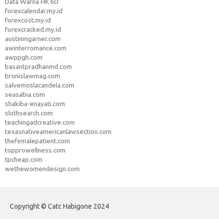
Data Warna HK 6D
forexcalendar.my.id
forexcost.my.id
forexcracked.my.id
austinmgarner.com
awinterromance.com
awppgh.com
basantpradhanmd.com
bronislawmag.com
salvemoslacandela.com
seasabia.com
shakiba-enayati.com
slothsearch.com
teachingadcreative.com
texasnativeamericanlawsection.com
thefemalepatient.com
topprowellness.com
tpcheap.com
wethewomendesign.com
Copyright © Catc Habigone 2024